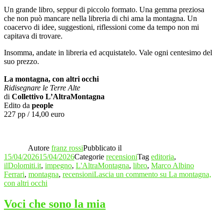
Un grande libro, seppur di piccolo formato. Una gemma preziosa
che non può mancare nella libreria di chi ama la montagna. Un
coacervo di idee, suggestioni, riflessioni come da tempo non mi
capitava di trovare.
Insomma, andate in libreria ed acquistatelo. Vale ogni centesimo del
suo prezzo.
La montagna, con altri occhi
Ridisegnare le Terre Alte
di
Collettivo L’AltraMontagna
Edito da
people
227 pp / 14,00 euro
Autore
franz rossi
Pubblicato il
15/04/2026
15/04/2026
Categorie
recensioni
Tag
editoria
,
ilDolomiti.it
,
impegno
,
L'AltraMontagna
,
libro
,
Marco Albino
Ferrari
,
montagna
,
recensioni
Lascia un commento
su La montagna,
con altri occhi
Voci che sono la mia