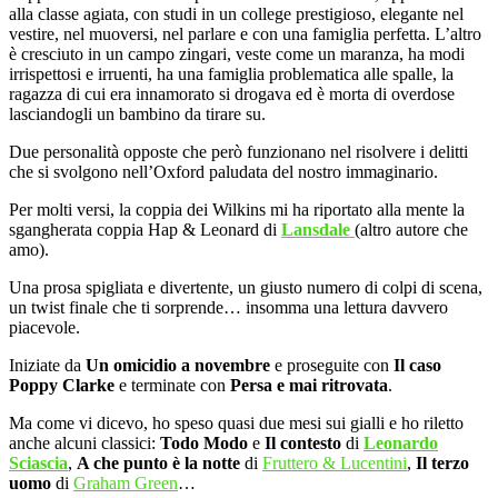
alla classe agiata, con studi in un college prestigioso, elegante nel
vestire, nel muoversi, nel parlare e con una famiglia perfetta. L’altro
è cresciuto in un campo zingari, veste come un maranza, ha modi
irrispettosi e irruenti, ha una famiglia problematica alle spalle, la
ragazza di cui era innamorato si drogava ed è morta di overdose
lasciandogli un bambino da tirare su.
Due personalità opposte che però funzionano nel risolvere i delitti
che si svolgono nell’Oxford paludata del nostro immaginario.
Per molti versi, la coppia dei Wilkins mi ha riportato alla mente la
sgangherata coppia Hap & Leonard di
Lansdale
(altro autore che
amo).
Una prosa spigliata e divertente, un giusto numero di colpi di scena,
un twist finale che ti sorprende… insomma una lettura davvero
piacevole.
Iniziate da
Un omicidio a novembre
e proseguite con
Il caso
Poppy Clarke
e terminate con
Persa e mai ritrovata
.
Ma come vi dicevo, ho speso quasi due mesi sui gialli e ho riletto
anche alcuni classici:
Todo Modo
e
Il contesto
di
Leonardo
Sciascia
,
A che punto è la notte
di
Fruttero & Lucentini
,
Il terzo
uomo
di
Graham Green
…