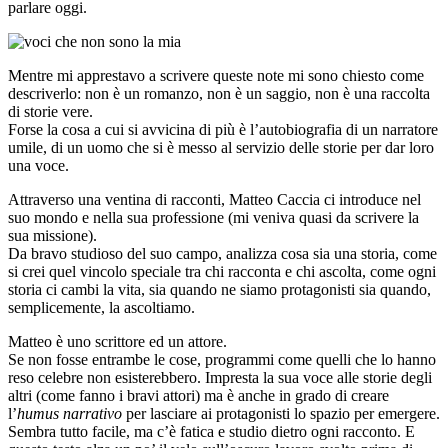
parlare oggi.
Mentre mi apprestavo a scrivere queste note mi sono chiesto come
descriverlo: non è un romanzo, non è un saggio, non è una raccolta
di storie vere.
Forse la cosa a cui si avvicina di più è l’autobiografia di un narratore
umile, di un uomo che si è messo al servizio delle storie per dar loro
una voce.
Attraverso una ventina di racconti, Matteo Caccia ci introduce nel
suo mondo e nella sua professione (mi veniva quasi da scrivere la
sua missione).
Da bravo studioso del suo campo, analizza cosa sia una storia, come
si crei quel vincolo speciale tra chi racconta e chi ascolta, come ogni
storia ci cambi la vita, sia quando ne siamo protagonisti sia quando,
semplicemente, la ascoltiamo.
Matteo è uno scrittore ed un attore.
Se non fosse entrambe le cose, programmi come quelli che lo hanno
reso celebre non esisterebbero. Impresta la sua voce alle storie degli
altri (come fanno i bravi attori) ma è anche in grado di creare
l’
humus narrativo
per lasciare ai protagonisti lo spazio per emergere.
Sembra tutto facile, ma c’è fatica e studio dietro ogni racconto. E