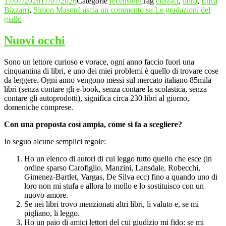
17/07/2026
17/07/2026
Categorie
recensioni
Tag
classici
,
libro
,
Luca
Bizzarri
,
Simon Mason
Lascia un commento
su Le gradazioni del
giallo
Nuovi occhi
Sono un lettore curioso e vorace, ogni anno faccio fuori una
cinquantina di libri, e uno dei miei problemi è quello di trovare cose
da leggere. Ogni anno vengono messi sul mercato italiano 85mila
libri (senza contare gli e-book, senza contare la scolastica, senza
contare gli autoprodotti), significa circa 230 libri al giorno,
domeniche comprese.
Con una proposta così ampia, come si fa a scegliere?
Io seguo alcune semplici regole:
Ho un elenco di autori di cui leggo tutto quello che esce (in
ordine sparso Carofiglio, Manzini, Lansdale, Robecchi,
Gimenez-Bartlet, Vargas, De Silva ecc) fino a quando uno di
loro non mi stufa e allora lo mollo e lo sostituisco con un
nuovo amore.
Se nei libri trovo menzionati altri libri, li valuto e, se mi
pigliano, li leggo.
Ho un paio di amici lettori del cui giudizio mi fido: se mi