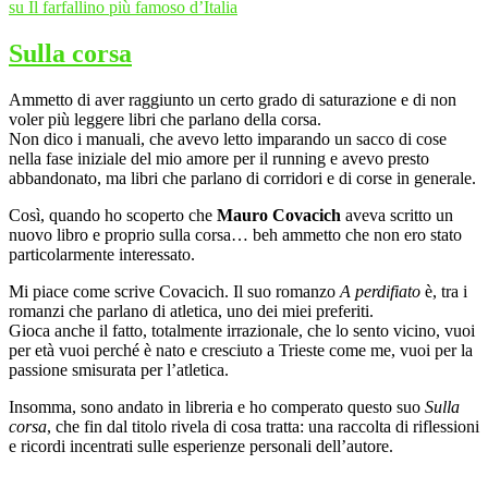
su Il farfallino più famoso d’Italia
Sulla corsa
Ammetto di aver raggiunto un certo grado di saturazione e di non
voler più leggere libri che parlano della corsa.
Non dico i manuali, che avevo letto imparando un sacco di cose
nella fase iniziale del mio amore per il running e avevo presto
abbandonato, ma libri che parlano di corridori e di corse in generale.
Così, quando ho scoperto che
Mauro Covacich
aveva scritto un
nuovo libro e proprio sulla corsa… beh ammetto che non ero stato
particolarmente interessato.
Mi piace come scrive Covacich. Il suo romanzo
A perdifiato
è, tra i
romanzi che parlano di atletica, uno dei miei preferiti.
Gioca anche il fatto, totalmente irrazionale, che lo sento vicino, vuoi
per età vuoi perché è nato e cresciuto a Trieste come me, vuoi per la
passione smisurata per l’atletica.
Insomma, sono andato in libreria e ho comperato questo suo
Sulla
corsa
, che fin dal titolo rivela di cosa tratta: una raccolta di riflessioni
e ricordi incentrati sulle esperienze personali dell’autore.