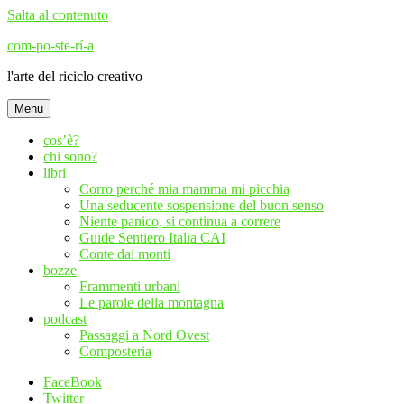
Salta al contenuto
com-po-ste-rí-a
l'arte del riciclo creativo
Menu
cos’è?
chi sono?
libri
Corro perché mia mamma mi picchia
Una seducente sospensione del buon senso
Niente panico, si continua a correre
Guide Sentiero Italia CAI
Conte dai monti
bozze
Frammenti urbani
Le parole della montagna
podcast
Passaggi a Nord Ovest
Composteria
FaceBook
Twitter