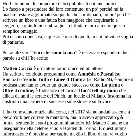
Ho l’abitudine di comperare i libri pubblicati dai miei amici.
Lo faccio a prescindere dal loro contenuto, un po’ perché mi fa
piacere restare aggiornato su quello che combinano, un po’ perché
scrivere un libro è una fatica ben maggiore che acquistarlo e
leggerlo, e quindi mi sembra giusto tributare loro almeno questo
semplice omaggio.
Poi ci sono quei casi, e questo è uno di quelli, in cui mi viene voglia
di parlarne.
Per analizzare
“Voci che sono la mia”
è necessario spendere due
parole su chi l’ha scritto.
Matteo Caccia
è un’autore radiofonico ed un attore.
Ha scritto e condotto programmi come
Amnèsia
e
Pascal
(su
Radio2) o
Vendo Tutto
e
Linee d’Ombra
(su Radio24), è autore di
podcast che hanno avuto un grande successo come
La piena
o
Oltre il confine
, è l’ideatore del format
Don’t tell my mum
che
allieta da anni le serate del Pinch, un locale di Milano. Insomma ha
costruito una carriera di successo sulle storie e sulla voce.
L’ho conosciuto grazie alla corsa, nel 2017 siamo andati assieme a
New York per correre la maratona, ma lo avevo apprezzato già
prima, seguendo i suoi programmi radiofonici. Matteo è anche un
insegnante della celebre scuola Holden di Torino. E quest’ultima
informazione è preziosa per capire meglio il libro di cui vi voglio