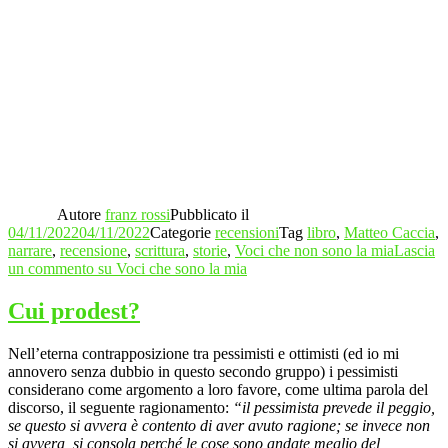
Autore
franz rossi
Pubblicato il
04/11/2022
04/11/2022
Categorie
recensioni
Tag
libro
,
Matteo Caccia
,
narrare
,
recensione
,
scrittura
,
storie
,
Voci che non sono la mia
Lascia
un commento
su Voci che sono la mia
Cui prodest?
Nell’eterna contrapposizione tra pessimisti e ottimisti (ed io mi
annovero senza dubbio in questo secondo gruppo) i pessimisti
considerano come argomento a loro favore, come ultima parola del
discorso, il seguente ragionamento:
“il pessimista prevede il peggio,
se questo si avvera è contento di aver avuto ragione; se invece non
si avvera, si consola perché le cose sono andate meglio del