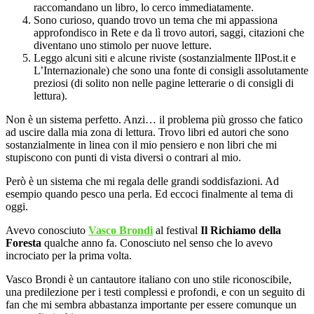
raccomandano un libro, lo cerco immediatamente.
Sono curioso, quando trovo un tema che mi appassiona
approfondisco in Rete e da lì trovo autori, saggi, citazioni che
diventano uno stimolo per nuove letture.
Leggo alcuni siti e alcune riviste (sostanzialmente IlPost.it e
L’Internazionale) che sono una fonte di consigli assolutamente
preziosi (di solito non nelle pagine letterarie o di consigli di
lettura).
Non è un sistema perfetto. Anzi… il problema più grosso che fatico
ad uscire dalla mia zona di lettura. Trovo libri ed autori che sono
sostanzialmente in linea con il mio pensiero e non libri che mi
stupiscono con punti di vista diversi o contrari al mio.
Però è un sistema che mi regala delle grandi soddisfazioni. Ad
esempio quando pesco una perla. Ed eccoci finalmente al tema di
oggi.
Avevo conosciuto
Vasco Brondi
al festival
Il Richiamo della
Foresta
qualche anno fa. Conosciuto nel senso che lo avevo
incrociato per la prima volta.
Vasco Brondi è un cantautore italiano con uno stile riconoscibile,
una predilezione per i testi complessi e profondi, e con un seguito di
fan che mi sembra abbastanza importante per essere comunque un