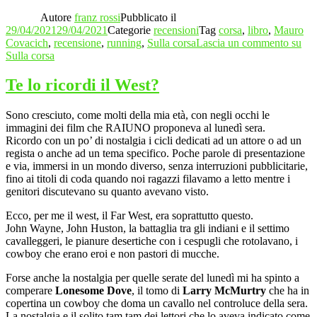
Autore
franz rossi
Pubblicato il
29/04/2021
29/04/2021
Categorie
recensioni
Tag
corsa
,
libro
,
Mauro
Covacich
,
recensione
,
running
,
Sulla corsa
Lascia un commento
su
Sulla corsa
Te lo ricordi il West?
Sono cresciuto, come molti della mia età, con negli occhi le
immagini dei film che RAIUNO proponeva al lunedì sera.
Ricordo con un po’ di nostalgia i cicli dedicati ad un attore o ad un
regista o anche ad un tema specifico. Poche parole di presentazione
e via, immersi in un mondo diverso, senza interruzioni pubblicitarie,
fino ai titoli di coda quando noi ragazzi filavamo a letto mentre i
genitori discutevano su quanto avevano visto.
Ecco, per me il west, il Far West, era soprattutto questo.
John Wayne, John Huston, la battaglia tra gli indiani e il settimo
cavalleggeri, le pianure desertiche con i cespugli che rotolavano, i
cowboy che erano eroi e non pastori di mucche.
Forse anche la nostalgia per quelle serate del lunedì mi ha spinto a
comperare
Lonesome Dove
, il tomo di
Larry McMurtry
che ha in
copertina un cowboy che doma un cavallo nel controluce della sera.
La nostalgia e il solito tam tam dei lettori che lo aveva indicato come