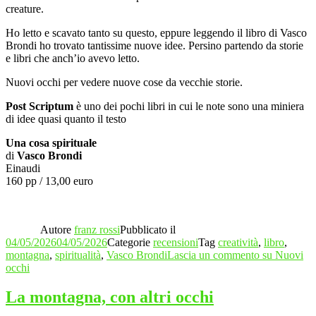
creature.
Ho letto e scavato tanto su questo, eppure leggendo il libro di Vasco
Brondi ho trovato tantissime nuove idee. Persino partendo da storie
e libri che anch’io avevo letto.
Nuovi occhi per vedere nuove cose da vecchie storie.
Post Scriptum
è uno dei pochi libri in cui le note sono una miniera
di idee quasi quanto il testo
Una cosa spirituale
di
Vasco Brondi
Einaudi
160 pp / 13,00 euro
Autore
franz rossi
Pubblicato il
04/05/2026
04/05/2026
Categorie
recensioni
Tag
creatività
,
libro
,
montagna
,
spiritualità
,
Vasco Brondi
Lascia un commento
su Nuovi
occhi
La montagna, con altri occhi