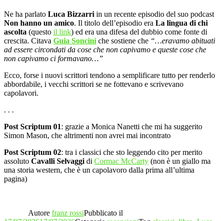
Ne ha parlato
Luca Bizzarri
in un recente episodio del suo podcast
Non hanno un amico
. Il titolo dell’episodio era
La lingua di chi
ascolta
(questo
il link
) ed era una difesa del dubbio come fonte di
crescita. Citava
Guia Soncini
che sostiene che
“…eravamo abituati
ad essere circondati da cose che non capivamo e queste cose che
non capivamo ci formavano…”
Ecco, forse i nuovi scrittori tendono a semplificare tutto per renderlo
abbordabile, i vecchi scrittori se ne fottevano e scrivevano
capolavori.
. . .
Post Scriptum 01
: grazie a Monica Nanetti che mi ha suggerito
Simon Mason, che altrimenti non avrei mai incontrato
Post Scriptum 02
: tra i classici che sto leggendo cito per merito
assoluto
Cavalli Selvaggi
di
Cormac McCarty
(non è un giallo ma
una storia western, che è un capolavoro dalla prima all’ultima
pagina)
Autore
franz rossi
Pubblicato il