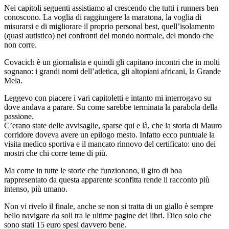
Nei capitoli seguenti assistiamo al crescendo che tutti i runners ben
conoscono. La voglia di raggiungere la maratona, la voglia di
misurarsi e di migliorare il proprio personal best, quell’isolamento
(quasi autistico) nei confronti del mondo normale, del mondo che
non corre.
Covacich è un giornalista e quindi gli capitano incontri che in molti
sognano: i grandi nomi dell’atletica, gli altopiani africani, la Grande
Mela.
Leggevo con piacere i vari capitoletti e intanto mi interrogavo su
dove andava a parare. Su come sarebbe terminata la parabola della
passione.
C’erano state delle avvisaglie, sparse qui e là, che la storia di Mauro
corridore doveva avere un epilogo mesto. Infatto ecco puntuale la
visita medico sportiva e il mancato rinnovo del certificato: uno dei
mostri che chi corre teme di più.
Ma come in tutte le storie che funzionano, il giro di boa
rappresentato da questa apparente sconfitta rende il racconto più
intenso, più umano.
Non vi rivelo il finale, anche se non si tratta di un giallo è sempre
bello navigare da soli tra le ultime pagine dei libri. Dico solo che
sono stati 15 euro spesi davvero bene.