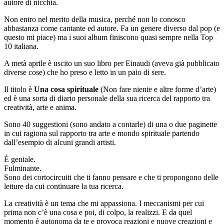
autore di nicchia.
Non entro nel merito della musica, perché non lo conosco
abbastanza come cantante ed autore. Fa un genere diverso dal pop (e
questo mi piace) ma i suoi album finiscono quasi sempre nella Top
10 italiana.
A metà aprile è uscito un suo libro per Einaudi (aveva già pubblicato
diverse cose) che ho preso e letto in un paio di sere.
Il titolo è
Una cosa spirituale
(Non fare niente e altre forme d’arte)
ed è una sorta di diario personale della sua ricerca del rapporto tra
creatività, arte e anima.
Sono 40 suggestioni (sono andato a contarle) di una o due paginette
in cui ragiona sul rapporto tra arte e mondo spirituale partendo
dall’esempio di alcuni grandi artisti.
È geniale.
Fulminante.
Sono dei cortocircuiti che ti fanno pensare e che ti propongono delle
letture da cui continuare la tua ricerca.
La creatività è un tema che mi appassiona. I meccanismi per cui
prima non c’è una cosa e poi, di colpo, la realizzi. E da quel
momento è autonoma da te e provoca reazioni e nuove creazioni e