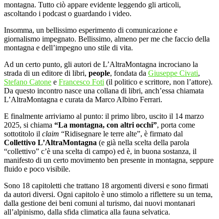
montagna. Tutto ciò appare evidente leggendo gli articoli,
ascoltando i podcast o guardando i video.
Insomma, un bellissimo esperimento di comunicazione e
giornalismo impegnato. Bellissimo, almeno per me che faccio della
montagna e dell’impegno uno stile di vita.
Ad un certo punto, gli autori de L’AltraMontagna incrociano la
strada di un editore di libri,
people
, fondata da
Giuseppe Civati
,
Stefano Catone
e
Francesco Foti
(il politico e scrittore, non l’attore).
Da questo incontro nasce una collana di libri, anch’essa chiamata
L’AltraMontagna e curata da Marco Albino Ferrari.
E finalmente arriviamo al punto: il primo libro, uscito il 14 marzo
2025, si chiama
“La montagna, con altri occhi”
, porta come
sottotitolo il
claim
“Ridisegnare le terre alte”, è firmato dal
Collettivo L’AltraMontagna
(e già nella scelta della parola
“collettivo” c’è una scelta di campo) ed è, in buona sostanza, il
manifesto di un certo movimento ben presente in montagna, seppure
fluido e poco visibile.
Sono 18 capitoletti che trattano 18 argomenti diversi e sono firmati
da autori diversi. Ogni capitolo è uno stimolo a riflettere su un tema,
dalla gestione dei beni comuni al turismo, dai nuovi montanari
all’alpinismo, dalla sfida climatica alla fauna selvatica.