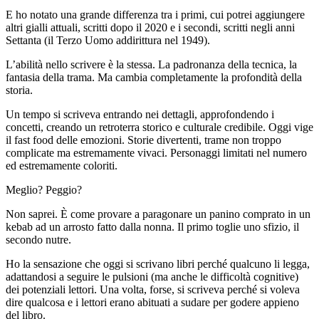
E ho notato una grande differenza tra i primi, cui potrei aggiungere
altri gialli attuali, scritti dopo il 2020 e i secondi, scritti negli anni
Settanta (il Terzo Uomo addirittura nel 1949).
L’abilità nello scrivere è la stessa. La padronanza della tecnica, la
fantasia della trama. Ma cambia completamente la profondità della
storia.
Un tempo si scriveva entrando nei dettagli, approfondendo i
concetti, creando un retroterra storico e culturale credibile. Oggi vige
il fast food delle emozioni. Storie divertenti, trame non troppo
complicate ma estremamente vivaci. Personaggi limitati nel numero
ed estremamente coloriti.
Meglio? Peggio?
Non saprei. È come provare a paragonare un panino comprato in un
kebab ad un arrosto fatto dalla nonna. Il primo toglie uno sfizio, il
secondo nutre.
Ho la sensazione che oggi si scrivano libri perché qualcuno li legga,
adattandosi a seguire le pulsioni (ma anche le difficoltà cognitive)
dei potenziali lettori. Una volta, forse, si scriveva perché si voleva
dire qualcosa e i lettori erano abituati a sudare per godere appieno
del libro.