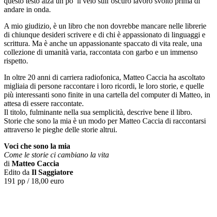
questo testo alza un po’ il velo sull’oscuro lavoro svolto prima di
andare in onda.
A mio giudizio, è un libro che non dovrebbe mancare nelle librerie
di chiunque desideri scrivere e di chi è appassionato di linguaggi e
scrittura. Ma è anche un appassionante spaccato di vita reale, una
collezione di umanità varia, raccontata con garbo e un immenso
rispetto.
In oltre 20 anni di carriera radiofonica, Matteo Caccia ha ascoltato
migliaia di persone raccontare i loro ricordi, le loro storie, e quelle
più interessanti sono finite in una cartella del computer di Matteo, in
attesa di essere raccontate.
Il titolo, fulminante nella sua semplicità, descrive bene il libro.
Storie che sono la mia è un modo per Matteo Caccia di raccontarsi
attraverso le pieghe delle storie altrui.
Voci che sono la mia
Come le storie ci cambiano la vita
di
Matteo Caccia
Edito da
Il Saggiatore
191 pp / 18,00 euro