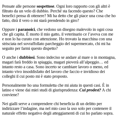
Pensate alle persone
sospettose
. Ogni loro rapporto con gli altri è
filtrato da un velo di dubbio. Perché sta facendo questo? Che
benefici pensa di ottenere? Mi ha detto che gli piace una cosa che ho
fatto, dirà il vero o mi starà prendendo in giro?
Oppure i
paranoici
, che vedono un disegno malevolo in ogni cosa
che gli capita. È morto il mio gatto, il veterinario ce l’aveva con me
e non lo ha curato con attenzione. Ho trovato la macchina con una
strisciata nel sovraffollato parcheggio del supermercato, chi mi ha
seguito per farmi questo dispetto?
O anche i
dubbiosi
. Sono indeciso se andare al mare o in montagna,
magari farà freddo in spiaggia, magari pioverà all’alpeggio… ed
intanto resto a casa. Sono incerto se cambiare lavoro o meno, ed
intanto vivo insoddisfatto del lavoro che faccio e invidioso dei
colleghi il cui posto mi è stato proposto.
Personalmente ho una formuletta che mi aiuta in questi casi. È in
latino e viene dai miei studi di giurisprudenza:
Cui prodest?
A chi
conviene?
Nei gialli serve a comprendere chi beneficia di un delitto per
indirizzare l’indagine, ma nel mio caso la uso solo per contenere il
naturale effetto negativo degli atteggiamenti di cui ho parlato sopra.