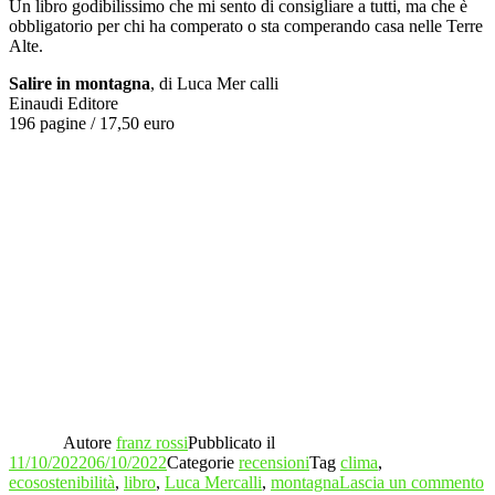
Un libro godibilissimo che mi sento di consigliare a tutti, ma che è
obbligatorio per chi ha comperato o sta comperando casa nelle Terre
Alte.
Salire in montagna
, di Luca Mer calli
Einaudi Editore
196 pagine / 17,50 euro
Autore
franz rossi
Pubblicato il
11/10/2022
06/10/2022
Categorie
recensioni
Tag
clima
,
ecosostenibilità
,
libro
,
Luca Mercalli
,
montagna
Lascia un commento