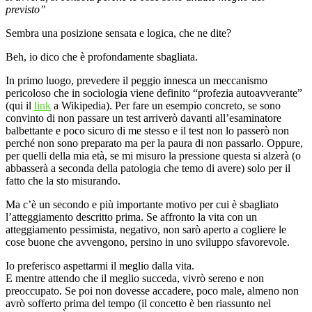
previsto”
Sembra una posizione sensata e logica, che ne dite?
Beh, io dico che è profondamente sbagliata.
In primo luogo, prevedere il peggio innesca un meccanismo
pericoloso che in sociologia viene definito “profezia autoavverante”
(qui il
link
a Wikipedia). Per fare un esempio concreto, se sono
convinto di non passare un test arriverò davanti all’esaminatore
balbettante e poco sicuro di me stesso e il test non lo passerò non
perché non sono preparato ma per la paura di non passarlo. Oppure,
per quelli della mia età, se mi misuro la pressione questa si alzerà (o
abbasserà a seconda della patologia che temo di avere) solo per il
fatto che la sto misurando.
Ma c’è un secondo e più importante motivo per cui è sbagliato
l’atteggiamento descritto prima. Se affronto la vita con un
atteggiamento pessimista, negativo, non sarò aperto a cogliere le
cose buone che avvengono, persino in uno sviluppo sfavorevole.
Io preferisco aspettarmi il meglio dalla vita.
E mentre attendo che il meglio succeda, vivrò sereno e non
preoccupato. Se poi non dovesse accadere, poco male, almeno non
avrò sofferto prima del tempo (il concetto è ben riassunto nel