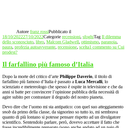
Autore
franz rossi
Pubblicato il
18/10/2022
27/10/2022
Categorie
recensioni
,
sfoghi
Tag
Il dilemma
dello sconosciuto
,
libro
,
Malcom Gladwell
,
ottimismo
,
paranoia
,
paura
,
profezia autoavverante
,
recensione
,
scelta
1 commento
su Cui
prodest?
Il farfallino più famoso d’Italia
Dopo la morte del critico d’arte
Philippe Daverio
, il titolo di
farfallino più famoso d’Italia è passato a
Luca Mercalli
, lo
scienziato e metereologo che spesso è ospite in televisione e che da
anni si batte per convincere l’opinione pubblica della necessità di
agire subito per contrastare il degrado del nostro pianeta.
Devo dire che l’uomo mi sta antipatico: con quel suo atteggiamento
snob
da primo della classe, da signorino so tutto io, mi sembrava
quanto di più lontano si potesse pensare rispetto ad un divulgatore
scientifico. Sentendolo parlare, però, dovevo accettare il fatto che
fosse incredibilmente preparato (sono anche andato ad un paio di