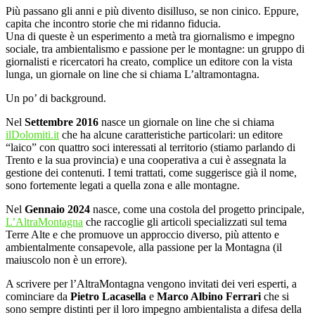
Più passano gli anni e più divento disilluso, se non cinico. Eppure,
capita che incontro storie che mi ridanno fiducia.
Una di queste è un esperimento a metà tra giornalismo e impegno
sociale, tra ambientalismo e passione per le montagne: un gruppo di
giornalisti e ricercatori ha creato, complice un editore con la vista
lunga, un giornale on line che si chiama L’altramontagna.
Un po’ di background.
Nel
Settembre 2016
nasce un giornale on line che si chiama
ilDolomiti.it
che ha alcune caratteristiche particolari: un editore
“laico” con quattro soci interessati al territorio (stiamo parlando di
Trento e la sua provincia) e una cooperativa a cui è assegnata la
gestione dei contenuti. I temi trattati, come suggerisce già il nome,
sono fortemente legati a quella zona e alle montagne.
Nel
Gennaio 2024
nasce, come una costola del progetto principale,
L’AltraMontagna
che raccoglie gli articoli specializzati sul tema
Terre Alte e che promuove un approccio diverso, più attento e
ambientalmente consapevole, alla passione per la Montagna (il
maiuscolo non è un errore).
A scrivere per l’AltraMontagna vengono invitati dei veri esperti, a
cominciare da
Pietro Lacasella
e
Marco Albino Ferrari
che si
sono sempre distinti per il loro impegno ambientalista a difesa della