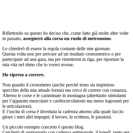
Riflettendo su questo ho deciso che, come fatto già molte altre volte
in passato,
assegnerò alla corsa un ruolo di metronomo
.
Le chiederò di essere la regola costante delle mie giornate.
Questa volta non per arrivare ad un risultato cronometrico o per
partecipare ad una gara, ma per rimettermi in riga, per riportare la
mia vita nel ritmo che io vorrei avesse.
Ho ripreso a correre.
Non guardo il cronometro (anche perché temo sia impietoso
specchio della mia attuale forma) ma cerco di correre con costanza.
Alterno le corse e le camminate in montagna (altrettanto stimolanti
per l’apparato muscolare e cardiocircolatorio ma meno logoranti per
le articolazioni).
E l’uscita di corsa è diventata la cadenza attorno alla quale faccio
girare i miei altri impegni: il lavoro, la scrittura, le passioni.
Un piccolo esempio concreto è questo blog.
Cercherò di aggiornarlo con cadenza settimanale, il lunedì, tanto per