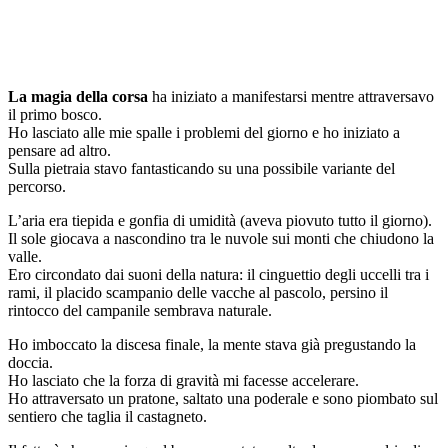
La magia della corsa
ha iniziato a manifestarsi mentre attraversavo
il primo bosco.
Ho lasciato alle mie spalle i problemi del giorno e ho iniziato a
pensare ad altro.
Sulla pietraia stavo fantasticando su una possibile variante del
percorso.
L’aria era tiepida e gonfia di umidità (aveva piovuto tutto il giorno).
Il sole giocava a nascondino tra le nuvole sui monti che chiudono la
valle.
Ero circondato dai suoni della natura: il cinguettio degli uccelli tra i
rami, il placido scampanio delle vacche al pascolo, persino il
rintocco del campanile sembrava naturale.
Ho imboccato la discesa finale, la mente stava già pregustando la
doccia.
Ho lasciato che la forza di gravità mi facesse accelerare.
Ho attraversato un pratone, saltato una poderale e sono piombato sul
sentiero che taglia il castagneto.