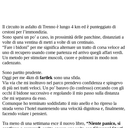
Il circuito in asfalto di Trenno è lungo 4 km ed è punteggiato di
cestoni per l’immondizia.
Sono sparsi un po’ a caso, in prossimità delle panchine, distanziati a
volte di una ventina di metri a volte di un centinaio.
“Fare i bidoni” per me significa alternare un tratto di corsa veloce ad
uno di recupero usando come partenza ed arrivo quegli affari verdi.
Un metodo per stimolare muscoli, cuore e polmoni in modo non
cadenzato.
Sono partito prudente.
Oggi per me 4km di
fartlek
sono una sfida.
Via via che mi inoltravo nel parco prendevo confidenza e spingevo
di più nei tratti veloci. Un po’ baravo (lo confesso) cercando con gli
occhi il bidone successivo e regolando il mio passo sulla distanza
che mi separava da esso.
Comunque ho terminato soddisfatto il mio anello e ho ripreso la
strada verso l’hotel mantenendo una velocità dignitosa e, finalmente,
facendo volare i pensieri.
Tra meno di una settimana esce il nuovo libro,
“Niente panico, si