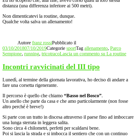
Ed ho scoperto che, alla fine, avevo corso quasi la loro stessa
distanza (una differenza inferiore ai 500 metri).
Non dimenticatevi la routine, dunque.
Qualche volta salva un allenamento!
Autore
franz rossi
Pubblicato il
03/10/2018
07/10/2019
Categorie
sport
Tag
allenamento
,
Parco
Sempione
,
running
,
tricotraco
Lascia un commento
su La routine
Incontri ravvicinati del III tipo
Lunedì, al termine della giornata lavorativa, ho deciso di andare a
fare una corsetta rigenerante.
Il percorso è quello che chiamo
“Basso nel Bosco”
.
Un anello che parte da casa e che amo particolarmente (non fosse
altro perché è breve!)
Si parte con un tratto in discesa attraverso il paese fino ad imboccare
una lunga sterrata in leggera salita.
Sono circa 4 chilometri, perfetti per scaldarsi bene.
Poi si lascia la strada e si imbocca il sentiero che con un continuo