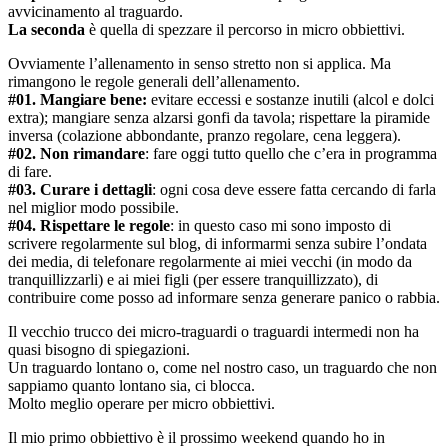
avvicinamento al traguardo.
La seconda
è quella di spezzare il percorso in micro obbiettivi.
Ovviamente l’allenamento in senso stretto non si applica. Ma
rimangono le regole generali dell’allenamento.
#01. Mangiare bene:
evitare eccessi e sostanze inutili (alcol e dolci
extra); mangiare senza alzarsi gonfi da tavola; rispettare la piramide
inversa (colazione abbondante, pranzo regolare, cena leggera).
#02. Non rimandare
: fare oggi tutto quello che c’era in programma
di fare.
#03. Curare i dettagli
: ogni cosa deve essere fatta cercando di farla
nel miglior modo possibile.
#04. Rispettare le regole
: in questo caso mi sono imposto di
scrivere regolarmente sul blog, di informarmi senza subire l’ondata
dei media, di telefonare regolarmente ai miei vecchi (in modo da
tranquillizzarli) e ai miei figli (per essere tranquillizzato), di
contribuire come posso ad informare senza generare panico o rabbia.
Il vecchio trucco dei micro-traguardi o traguardi intermedi non ha
quasi bisogno di spiegazioni.
Un traguardo lontano o, come nel nostro caso, un traguardo che non
sappiamo quanto lontano sia, ci blocca.
Molto meglio operare per micro obbiettivi.
Il mio primo obbiettivo è il prossimo weekend quando ho in