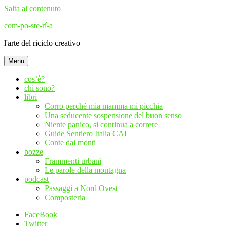
Salta al contenuto
com-po-ste-rí-a
l'arte del riciclo creativo
Menu
cos’è?
chi sono?
libri
Corro perché mia mamma mi picchia
Una seducente sospensione del buon senso
Niente panico, si continua a correre
Guide Sentiero Italia CAI
Conte dai monti
bozze
Frammenti urbani
Le parole della montagna
podcast
Passaggi a Nord Ovest
Composteria
FaceBook
Twitter