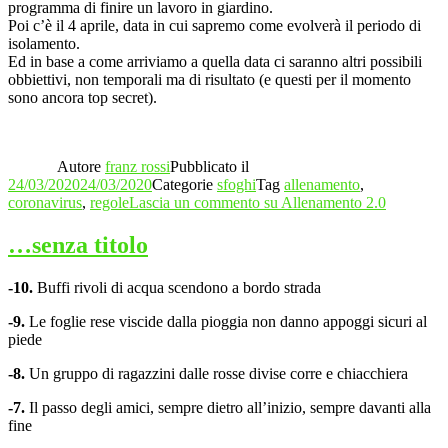
programma di finire un lavoro in giardino.
Poi c’è il 4 aprile, data in cui sapremo come evolverà il periodo di
isolamento.
Ed in base a come arriviamo a quella data ci saranno altri possibili
obbiettivi, non temporali ma di risultato (e questi per il momento
sono ancora top secret).
Autore
franz rossi
Pubblicato il
24/03/2020
24/03/2020
Categorie
sfoghi
Tag
allenamento
,
coronavirus
,
regole
Lascia un commento
su Allenamento 2.0
…senza titolo
-10.
Buffi rivoli di acqua scendono a bordo strada
-9.
Le foglie rese viscide dalla pioggia non danno appoggi sicuri al
piede
-8.
Un gruppo di ragazzini dalle rosse divise corre e chiacchiera
-7.
Il passo degli amici, sempre dietro all’inizio, sempre davanti alla
fine