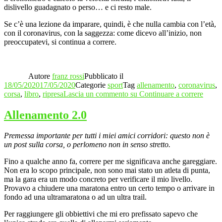
dislivello guadagnato o perso… e ci resto male.
Se c’è una lezione da imparare, quindi, è che nulla cambia con l’età,
con il coronavirus, con la saggezza: come dicevo all’inizio, non
preoccupatevi, si continua a correre.
Autore
franz rossi
Pubblicato il
18/05/2020
17/05/2020
Categorie
sport
Tag
allenamento
,
coronavirus
,
corsa
,
libro
,
ripresa
Lascia un commento
su Continuare a correre
Allenamento 2.0
Premessa importante per tutti i miei amici corridori: questo non è
un post sulla corsa, o perlomeno non in senso stretto.
Fino a qualche anno fa, correre per me significava anche gareggiare.
Non era lo scopo principale, non sono mai stato un atleta di punta,
ma la gara era un modo concreto per verificare il mio livello.
Provavo a chiudere una maratona entro un certo tempo o arrivare in
fondo ad una ultramaratona o ad un ultra trail.
Per raggiungere gli obbiettivi che mi ero prefissato sapevo che