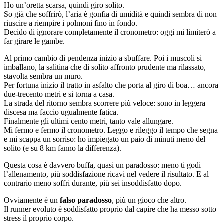
Ho un’oretta scarsa, quindi giro solito.
So già che soffrirò, l’aria è gonfia di umidità e quindi sembra di non
riuscire a riempire i polmoni fino in fondo.
Decido di ignorare completamente il cronometro: oggi mi limiterò a
far girare le gambe.
Al primo cambio di pendenza inizio a sbuffare. Poi i muscoli si
imballano, la salitina che di solito affronto prudente ma rilassato,
stavolta sembra un muro.
Per fortuna inizio il tratto in asfalto che porta al giro di boa… ancora
due-trecento metri e si torna a casa.
La strada del ritorno sembra scorrere più veloce: sono in leggera
discesa ma faccio ugualmente fatica.
Finalmente gli ultimi cento metri, tanto vale allungare.
Mi fermo e fermo il cronometro. Leggo e rileggo il tempo che segna
e mi scappa un sorriso: ho impiegato un paio di minuti meno del
solito (e su 8 km fanno la differenza).
Questa cosa è davvero buffa, quasi un paradosso: meno ti godi
l’allenamento, più soddisfazione ricavi nel vedere il risultato. E al
contrario meno soffri durante, più sei insoddisfatto dopo.
Ovviamente è un
falso paradosso
, più un gioco che altro.
Il runner evoluto è soddisfatto proprio dal capire che ha messo sotto
stress il proprio corpo.