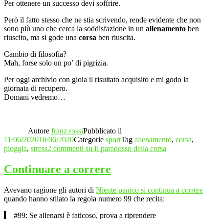
Per ottenere un successo devi soffrire.
Però il fatto stesso che ne stia scrivendo, rende evidente che non
sono più uno che cerca la soddisfazione in un
allenamento
ben
riuscito, ma si gode una
corsa
ben riuscita.
Cambio di filosofia?
Mah, forse solo un po’ di pigrizia.
Per oggi archivio con gioia il risultato acquisito e mi godo la
giornata di recupero.
Domani vedremo…
Autore
franz rossi
Pubblicato il
11/06/2020
10/06/2020
Categorie
sport
Tag
allenamento
,
corsa
,
pioggia
,
stress
2 commenti
su Il paradosso della corsa
Continuare a correre
Avevano ragione gli autori di
Niente panico si continua a correre
quando hanno stilato la regola numero 99 che recita:
#99: Se allenarsi è faticoso, prova a riprendere