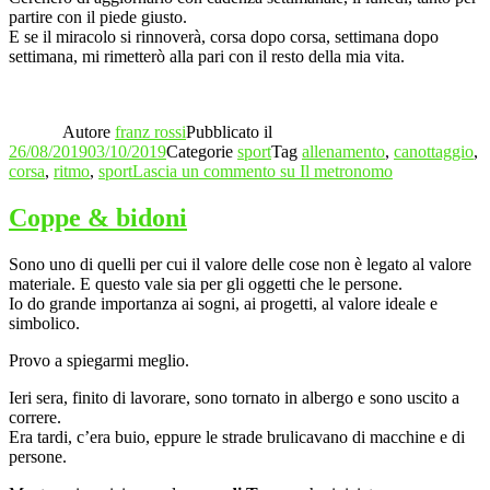
partire con il piede giusto.
E se il miracolo si rinnoverà, corsa dopo corsa, settimana dopo
settimana, mi rimetterò alla pari con il resto della mia vita.
Autore
franz rossi
Pubblicato il
26/08/2019
03/10/2019
Categorie
sport
Tag
allenamento
,
canottaggio
,
corsa
,
ritmo
,
sport
Lascia un commento
su Il metronomo
Coppe & bidoni
Sono uno di quelli per cui il valore delle cose non è legato al valore
materiale. E questo vale sia per gli oggetti che le persone.
Io do grande importanza ai sogni, ai progetti, al valore ideale e
simbolico.
Provo a spiegarmi meglio.
Ieri sera, finito di lavorare, sono tornato in albergo e sono uscito a
correre.
Era tardi, c’era buio, eppure le strade brulicavano di macchine e di
persone.