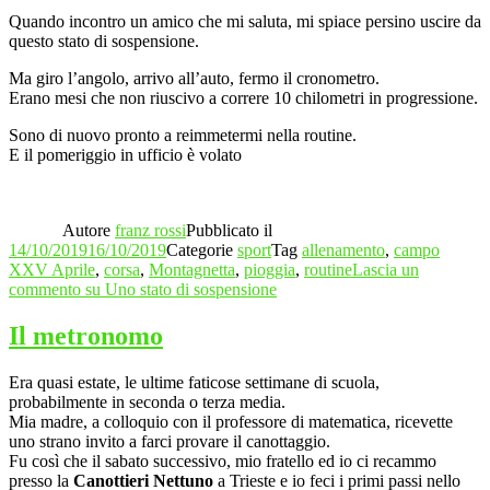
Quando incontro un amico che mi saluta, mi spiace persino uscire da
questo stato di sospensione.
Ma giro l’angolo, arrivo all’auto, fermo il cronometro.
Erano mesi che non riuscivo a correre 10 chilometri in progressione.
Sono di nuovo pronto a reimmetermi nella routine.
E il pomeriggio in ufficio è volato
Autore
franz rossi
Pubblicato il
14/10/2019
16/10/2019
Categorie
sport
Tag
allenamento
,
campo
XXV Aprile
,
corsa
,
Montagnetta
,
pioggia
,
routine
Lascia un
commento
su Uno stato di sospensione
Il metronomo
Era quasi estate, le ultime faticose settimane di scuola,
probabilmente in seconda o terza media.
Mia madre, a colloquio con il professore di matematica, ricevette
uno strano invito a farci provare il canottaggio.
Fu così che il sabato successivo, mio fratello ed io ci recammo
presso la
Canottieri Nettuno
a Trieste e io feci i primi passi nello