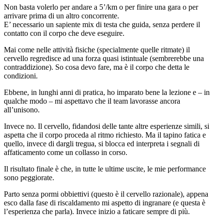
Non basta volerlo per andare a 5’/km o per finire una gara o per
arrivare prima di un altro concorrente.
E’ necessario un sapiente mix di testa che guida, senza perdere il
contatto con il corpo che deve eseguire.
Mai come nelle attività fisiche (specialmente quelle ritmate) il
cervello regredisce ad una forza quasi istintuale (sembrerebbe una
contraddizione). So cosa devo fare, ma è il corpo che detta le
condizioni.
Ebbene, in lunghi anni di pratica, ho imparato bene la lezione e – in
qualche modo – mi aspettavo che il team lavorasse ancora
all’unisono.
Invece no. Il cervello, fidandosi delle tante altre esperienze simili, si
aspetta che il corpo proceda al ritmo richiesto. Ma il tapino fatica e
quello, invece di dargli tregua, si blocca ed interpreta i segnali di
affaticamento come un collasso in corso.
Il risultato finale è che, in tutte le ultime uscite, le mie performance
sono peggiorate.
Parto senza pormi obbiettivi (questo è il cervello razionale), appena
esco dalla fase di riscaldamento mi aspetto di ingranare (e questa è
l’esperienza che parla). Invece inizio a faticare sempre di più.