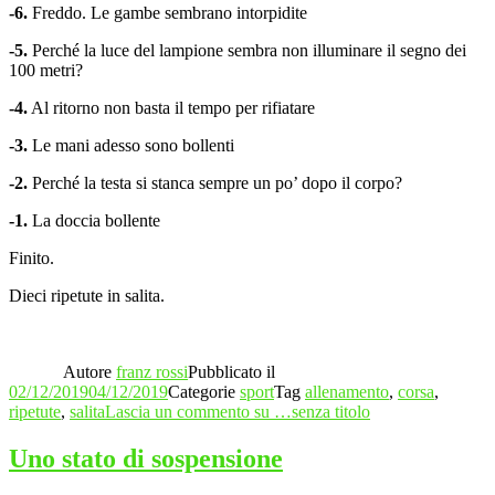
-6.
Freddo. Le gambe sembrano intorpidite
-5.
Perché la luce del lampione sembra non illuminare il segno dei
100 metri?
-4.
Al ritorno non basta il tempo per rifiatare
-3.
Le mani adesso sono bollenti
-2.
Perché la testa si stanca sempre un po’ dopo il corpo?
-1.
La doccia bollente
Finito.
Dieci ripetute in salita.
Autore
franz rossi
Pubblicato il
02/12/2019
04/12/2019
Categorie
sport
Tag
allenamento
,
corsa
,
ripetute
,
salita
Lascia un commento
su …senza titolo
Uno stato di sospensione