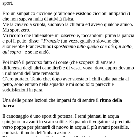
sport.
Ero un simpatico ciccione (d’altronde esistono ciccioni antipatici?)
che non sapeva nulla di attività fisica.
Me la cavavo a scuola, suonavo la chitarra ed avevo qualche amico.
Ma sport zero.
Mi ricordo che l’allenatore mi osservò e, toccandomi prima la pancia
e poi il petto, disse:
“Franzile
(un vezzeggiativo sloveno che
suonerebbe Franceschino)
sposteremo tutto quello che c’è qui sotto,
qui sopra”
e se ne andò.
Poi iniziò il percorso fatto di corse (che scopersi di amare a
differenza degli altri canottieri) e di vasca voga, dove apprendevamo
i rudimenti dell’arte rematoria.
C’ero portato. Tanto che, dopo aver spostato i chili dalla pancia al
petto, sono entrato nella squadra e mi sono tolto parecchie
soddisfazioni in gara.
Una delle prime lezioni che imparai fu di sentire il
ritmo della
barca
.
Il canottaggio è uno sport di potenza. I remi piantati in acqua
spingono in avanti lo scafo sottile. E quando il vogatore si precipita
verso poppa per piantarli di nuovo in acqua il più avanti possibile,
contrasta il moto dell’imbarcazione.