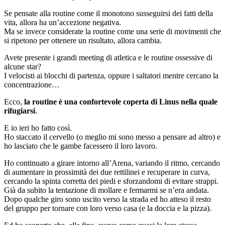
Se pensate alla routine come il monotono susseguirsi dei fatti della
vita, allora ha un’accezione negativa.
Ma se invece considerate la routine come una serie di movimenti che
si ripetono per ottenere un risultato, allora cambia.
Avete presente i grandi meeting di atletica e le routine ossessive di
alcune star?
I velocisti ai blocchi di partenza, oppure i saltatori mentre cercano la
concentrazione…
Ecco,
la routine è una confortevole coperta di Linus nella quale
rifugiarsi
.
E io ieri ho fatto così.
Ho staccato il cervello (o meglio mi sono messo a pensare ad altro) e
ho lasciato che le gambe facessero il loro lavoro.
Ho continuato a girare intorno all’Arena, variando il ritmo, cercando
di aumentare in prossimità dei due rettilinei e recuperare in curva,
cercando la spinta corretta dei piedi e sforzandomi di evitare strappi.
Già da subito la tentazione di mollare e fermarmi se n’era andata.
Dopo qualche giro sono uscito verso la strada ed ho atteso il resto
del gruppo per tornare con loro verso casa (e la doccia e la pizza).