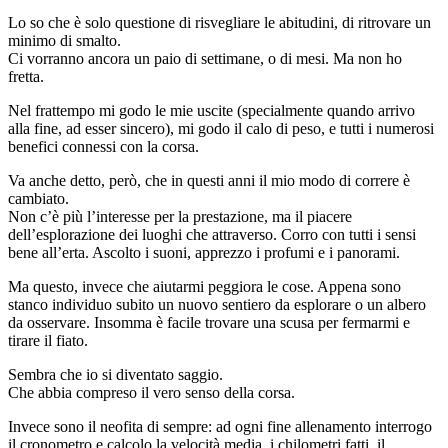
Lo so che è solo questione di risvegliare le abitudini, di ritrovare un
minimo di smalto.
Ci vorranno ancora un paio di settimane, o di mesi. Ma non ho
fretta.
Nel frattempo mi godo le mie uscite (specialmente quando arrivo
alla fine, ad esser sincero), mi godo il calo di peso, e tutti i numerosi
benefici connessi con la corsa.
Va anche detto, però, che in questi anni il mio modo di correre è
cambiato.
Non c’è più l’interesse per la prestazione, ma il piacere
dell’esplorazione dei luoghi che attraverso. Corro con tutti i sensi
bene all’erta. Ascolto i suoni, apprezzo i profumi e i panorami.
Ma questo, invece che aiutarmi peggiora le cose. Appena sono
stanco individuo subito un nuovo sentiero da esplorare o un albero
da osservare. Insomma è facile trovare una scusa per fermarmi e
tirare il fiato.
Sembra che io si diventato saggio.
Che abbia compreso il vero senso della corsa.
Invece sono il neofita di sempre: ad ogni fine allenamento interrogo
il cronometro e calcolo la velocità media, i chilometri fatti, il