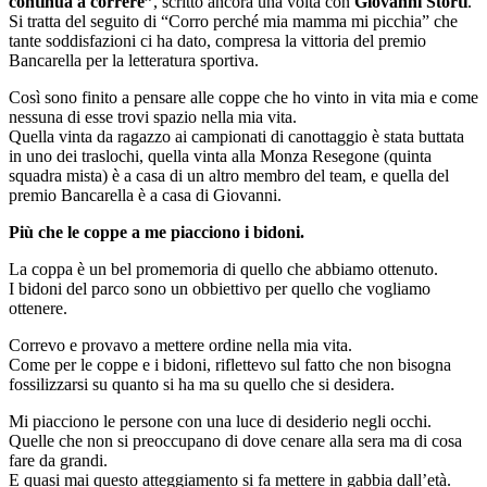
continua a correre”
, scritto ancora una volta con
Giovanni Storti
.
Si tratta del seguito di “Corro perché mia mamma mi picchia” che
tante soddisfazioni ci ha dato, compresa la vittoria del premio
Bancarella per la letteratura sportiva.
Così sono finito a pensare alle coppe che ho vinto in vita mia e come
nessuna di esse trovi spazio nella mia vita.
Quella vinta da ragazzo ai campionati di canottaggio è stata buttata
in uno dei traslochi, quella vinta alla Monza Resegone (quinta
squadra mista) è a casa di un altro membro del team, e quella del
premio Bancarella è a casa di Giovanni.
Più che le coppe a me piacciono i bidoni.
La coppa è un bel promemoria di quello che abbiamo ottenuto.
I bidoni del parco sono un obbiettivo per quello che vogliamo
ottenere.
Correvo e provavo a mettere ordine nella mia vita.
Come per le coppe e i bidoni, riflettevo sul fatto che non bisogna
fossilizzarsi su quanto si ha ma su quello che si desidera.
Mi piacciono le persone con una luce di desiderio negli occhi.
Quelle che non si preoccupano di dove cenare alla sera ma di cosa
fare da grandi.
E quasi mai questo atteggiamento si fa mettere in gabbia dall’età.