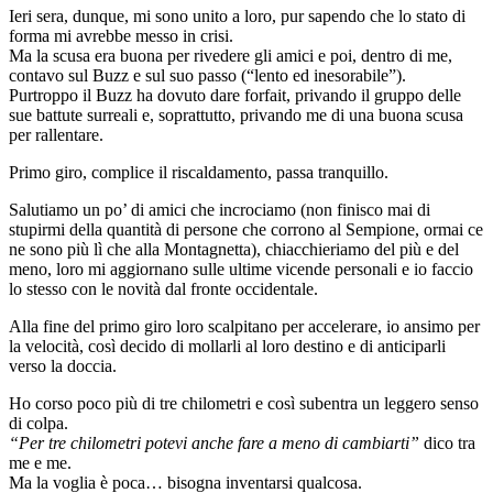
Ieri sera, dunque, mi sono unito a loro, pur sapendo che lo stato di
forma mi avrebbe messo in crisi.
Ma la scusa era buona per rivedere gli amici e poi, dentro di me,
contavo sul Buzz e sul suo passo (“lento ed inesorabile”).
Purtroppo il Buzz ha dovuto dare forfait, privando il gruppo delle
sue battute surreali e, soprattutto, privando me di una buona scusa
per rallentare.
Primo giro, complice il riscaldamento, passa tranquillo.
Salutiamo un po’ di amici che incrociamo (non finisco mai di
stupirmi della quantità di persone che corrono al Sempione, ormai ce
ne sono più lì che alla Montagnetta), chiacchieriamo del più e del
meno, loro mi aggiornano sulle ultime vicende personali e io faccio
lo stesso con le novità dal fronte occidentale.
Alla fine del primo giro loro scalpitano per accelerare, io ansimo per
la velocità, così decido di mollarli al loro destino e di anticiparli
verso la doccia.
Ho corso poco più di tre chilometri e così subentra un leggero senso
di colpa.
“Per tre chilometri potevi anche fare a meno di cambiarti”
dico tra
me e me.
Ma la voglia è poca… bisogna inventarsi qualcosa.