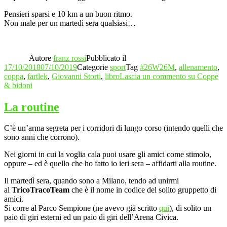
Pensieri sparsi e 10 km a un buon ritmo.
Non male per un martedì sera qualsiasi…
Autore
franz rossi
Pubblicato il
17/10/2018
07/10/2019
Categorie
sport
Tag
#26W26M
,
allenamento
,
coppa
,
fartlek
,
Giovanni Storti
,
libro
Lascia un commento
su Coppe
& bidoni
La routine
C’è un’arma segreta per i corridori di lungo corso (intendo quelli che
sono anni che corrono).
Nei giorni in cui la voglia cala puoi usare gli amici come stimolo,
oppure – ed è quello che ho fatto io ieri sera – affidarti alla routine.
Il martedì sera, quando sono a Milano, tendo ad unirmi
al
TricoTracoTeam
che è il nome in codice del solito gruppetto di
amici.
Si corre al Parco Sempione (ne avevo già scritto
qui
), di solito un
paio di giri esterni ed un paio di giri dell’Arena Civica.