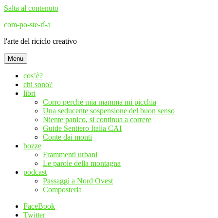
Salta al contenuto
com-po-ste-rí-a
l'arte del riciclo creativo
Menu
cos’è?
chi sono?
libri
Corro perché mia mamma mi picchia
Una seducente sospensione del buon senso
Niente panico, si continua a correre
Guide Sentiero Italia CAI
Conte dai monti
bozze
Frammenti urbani
Le parole della montagna
podcast
Passaggi a Nord Ovest
Composteria
FaceBook
Twitter