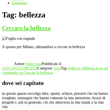
Instagram
Tag:
bellezza
Cercare la bellezza
A spasso per Milano, allenandosi a cercare la bellezza
Autore
franz rossi
Pubblicato il
21/01/2015
23/08/2020
Categorie
versi
Tag
bellezza
,
Milano
Lascia un
commento
su Cercare la bellezza
dove sei capitato
in questo spazio raccolgo idee, spunti, schizzi, pensieri che mi hanno
svegliato, immagini che hanno catturato la mia attenzione, bozze di
progetti e, più in generale, ciò che attraversa la mia strada o la mia
vita