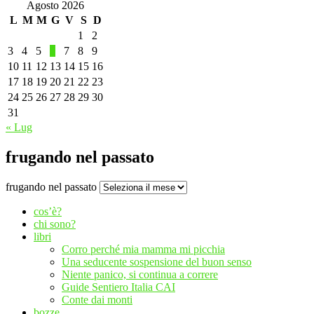
Agosto 2026
L
M
M
G
V
S
D
1
2
3
4
5
6
7
8
9
10
11
12
13
14
15
16
17
18
19
20
21
22
23
24
25
26
27
28
29
30
31
« Lug
frugando nel passato
frugando nel passato
cos’è?
chi sono?
libri
Corro perché mia mamma mi picchia
Una seducente sospensione del buon senso
Niente panico, si continua a correre
Guide Sentiero Italia CAI
Conte dai monti
bozze