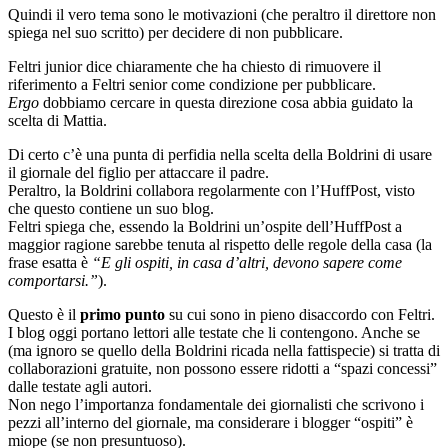
Quindi il vero tema sono le motivazioni (che peraltro il direttore non
spiega nel suo scritto) per decidere di non pubblicare.
Feltri junior dice chiaramente che ha chiesto di rimuovere il
riferimento a Feltri senior come condizione per pubblicare.
Ergo
dobbiamo cercare in questa direzione cosa abbia guidato la
scelta di Mattia.
Di certo c’è una punta di perfidia nella scelta della Boldrini di usare
il giornale del figlio per attaccare il padre.
Peraltro, la Boldrini collabora regolarmente con l’HuffPost, visto
che questo contiene un suo blog.
Feltri spiega che, essendo la Boldrini un’ospite dell’HuffPost a
maggior ragione sarebbe tenuta al rispetto delle regole della casa (la
frase esatta è
“E gli ospiti, in casa d’altri, devono sapere come
comportarsi.”
).
Questo è il
primo punto
su cui sono in pieno disaccordo con Feltri.
I blog oggi portano lettori alle testate che li contengono. Anche se
(ma ignoro se quello della Boldrini ricada nella fattispecie) si tratta di
collaborazioni gratuite, non possono essere ridotti a “spazi concessi”
dalle testate agli autori.
Non nego l’importanza fondamentale dei giornalisti che scrivono i
pezzi all’interno del giornale, ma considerare i blogger “ospiti” è
miope (se non presuntuoso).