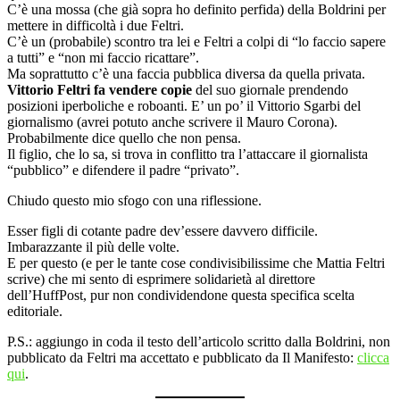
C’è una mossa (che già sopra ho definito perfida) della Boldrini per
mettere in difficoltà i due Feltri.
C’è un (probabile) scontro tra lei e Feltri a colpi di “lo faccio sapere
a tutti” e “non mi faccio ricattare”.
Ma soprattutto c’è una faccia pubblica diversa da quella privata.
Vittorio Feltri fa vendere copie
del suo giornale prendendo
posizioni iperboliche e roboanti. E’ un po’ il Vittorio Sgarbi del
giornalismo (avrei potuto anche scrivere il Mauro Corona).
Probabilmente dice quello che non pensa.
Il figlio, che lo sa, si trova in conflitto tra l’attaccare il giornalista
“pubblico” e difendere il padre “privato”.
Chiudo questo mio sfogo con una riflessione.
Esser figli di cotante padre dev’essere davvero difficile.
Imbarazzante il più delle volte.
E per questo (e per le tante cose condivisibilissime che Mattia Feltri
scrive) che mi sento di esprimere solidarietà al direttore
dell’HuffPost, pur non condividendone questa specifica scelta
editoriale.
P.S.: aggiungo in coda il testo dell’articolo scritto dalla Boldrini, non
pubblicato da Feltri ma accettato e pubblicato da Il Manifesto:
clicca
qui
.