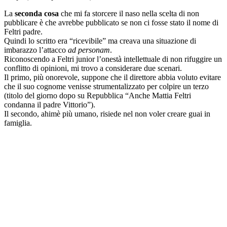
La
seconda cosa
che mi fa storcere il naso nella scelta di non
pubblicare è che avrebbe pubblicato se non ci fosse stato il nome di
Feltri padre.
Quindi lo scritto era “ricevibile” ma creava una situazione di
imbarazzo l’attacco
ad personam
.
Riconoscendo a Feltri junior l’onestà intellettuale di non rifuggire un
conflitto di opinioni, mi trovo a considerare due scenari.
Il primo, più onorevole, suppone che il direttore abbia voluto evitare
che il suo cognome venisse strumentalizzato per colpire un terzo
(titolo del giorno dopo su Repubblica “Anche Mattia Feltri
condanna il padre Vittorio”).
Il secondo, ahimè più umano, risiede nel non voler creare guai in
famiglia.