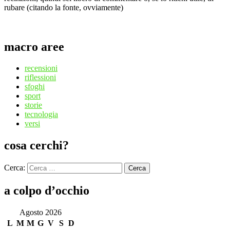
rubare (citando la fonte, ovviamente)
macro aree
recensioni
riflessioni
sfoghi
sport
storie
tecnologia
versi
cosa cerchi?
Cerca:
Cerca
a colpo d’occhio
Agosto 2026
L
M
M
G
V
S
D