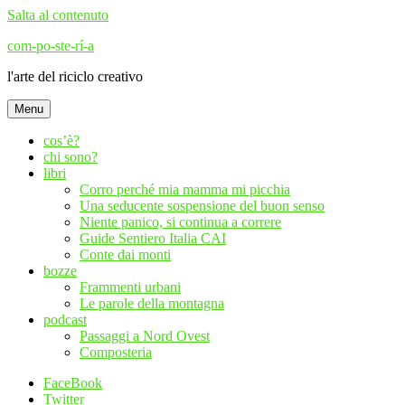
Salta al contenuto
com-po-ste-rí-a
l'arte del riciclo creativo
Menu
cos’è?
chi sono?
libri
Corro perché mia mamma mi picchia
Una seducente sospensione del buon senso
Niente panico, si continua a correre
Guide Sentiero Italia CAI
Conte dai monti
bozze
Frammenti urbani
Le parole della montagna
podcast
Passaggi a Nord Ovest
Composteria
FaceBook
Twitter