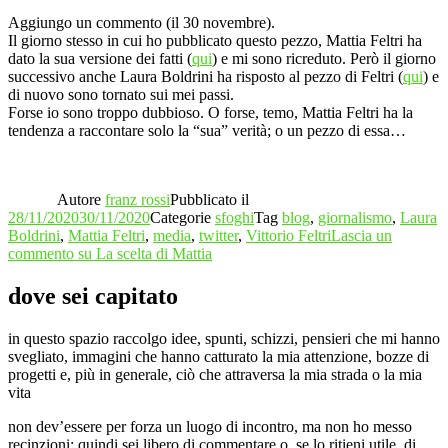
Aggiungo un commento (il 30 novembre).
Il giorno stesso in cui ho pubblicato questo pezzo, Mattia Feltri ha
dato la sua versione dei fatti (
qui
) e mi sono ricreduto. Però il giorno
successivo anche Laura Boldrini ha risposto al pezzo di Feltri (
qui
) e
di nuovo sono tornato sui mei passi.
Forse io sono troppo dubbioso. O forse, temo, Mattia Feltri ha la
tendenza a raccontare solo la “sua” verità; o un pezzo di essa…
Autore
franz rossi
Pubblicato il
28/11/2020
30/11/2020
Categorie
sfoghi
Tag
blog
,
giornalismo
,
Laura
Boldrini
,
Mattia Feltri
,
media
,
twitter
,
Vittorio Feltri
Lascia un
commento
su La scelta di Mattia
dove sei capitato
in questo spazio raccolgo idee, spunti, schizzi, pensieri che mi hanno
svegliato, immagini che hanno catturato la mia attenzione, bozze di
progetti e, più in generale, ciò che attraversa la mia strada o la mia
vita
non dev’essere per forza un luogo di incontro, ma non ho messo
recinzioni; quindi sei libero di commentare o, se lo ritieni utile, di