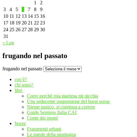
1
2
3
4
5
6
7
8
9
10
11
12
13
14
15
16
17
18
19
20
21
22
23
24
25
26
27
28
29
30
31
« Lug
frugando nel passato
frugando nel passato
cos’è?
chi sono?
libri
Corro perché mia mamma mi picchia
Una seducente sospensione del buon senso
Niente panico, si continua a correre
Guide Sentiero Italia CAI
Conte dai monti
bozze
Frammenti urbani
Le parole della montagna