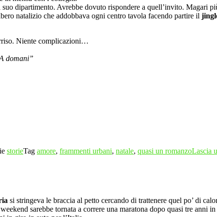
el suo dipartimento. Avrebbe dovuto rispondere a quell’invito. Magari più
albero natalizio che addobbava ogni centro tavola facendo partire il
jingl
orriso. Niente complicazioni…
. A domani”
ie
storie
Tag
amore
,
frammenti urbani
,
natale
,
quasi un romanzo
Lascia 
ria
si stringeva le braccia al petto cercando di trattenere quel po’ di cal
eekend sarebbe tornata a correre una maratona dopo quasi tre anni in