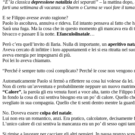
“E’ la classica
depressione natalizia
dei separati”
– la mattina dopo, 
farti una settimana di vacanza: a Sharm o Curma se vuoi fare il tamarro, 
E se Filippo avesse avuto ragione?
Paolo lo ascoltava, annuiva e rideva. Ed intanto pensava al fatto che h
Sarà una fuga. Ma la cosa che in questo momento gli mancava era di tar
bivacco e passare lì la notte.
Efanculoilnatale
…
Però c’era quell’invito di Ilaria. Nulla di importante, un
aperitivo nata
Aveva cercato di infittire i loro appuntamenti e lei si era ritratta ne
aveva energia per impegnarsi di più.
Poi lei lo aveva chiamato.
“Perché è sempre tutto così complicato? Perché le cose non vengono m
Automaticamente Paolo si fermò a riflettere su cosa lui volesse da lei.
Non di certo un’avventura e probabilmente neppure un nuovo matrim
“Calore”
, la parola gli era venuta fuori a voce alta, tanto che Filippo
In fondo la cosa di cui sentiva bisogno era un po’ di calore. Quello che
svegliato in sua compagnia. Quello che ti senti dentro mentre la guardi 
No. Doveva essere
colpa del natale
.
Lui non era un romantico, anzi. Era pratico, calcolatore, decisamente 
L’unico calore di cui sentiva la mancanza era un po’ di sesso ogni tant
Si rimise a lavorare per cacciare gli altri pensieri. In pausa pranzo sce