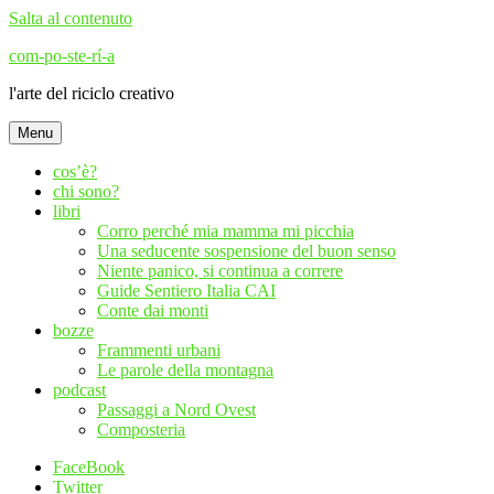
Salta al contenuto
com-po-ste-rí-a
l'arte del riciclo creativo
Menu
cos’è?
chi sono?
libri
Corro perché mia mamma mi picchia
Una seducente sospensione del buon senso
Niente panico, si continua a correre
Guide Sentiero Italia CAI
Conte dai monti
bozze
Frammenti urbani
Le parole della montagna
podcast
Passaggi a Nord Ovest
Composteria
FaceBook
Twitter