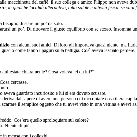
alla macchinetta del caffé, il suo collega e amico Filippo non aveva du
in qualche località alternativa, tutta salute e attività fisica, se vuoi f
a bisogno di stare un po’ da solo.
arsi un po’. Di ritrovare il giusto equilibrio con se stesso. Insomma u
lizio
con alcuni suoi amici. Di loro gli importava quasi niente, ma Ilaria
l suo guscio come fanno i paguri sulla battigia. Così aveva lasciato perd
anifestate chiaramente? Cosa voleva lei da lui?”
 Cosa cercasse.
onio.
 lo aveva guardato incuriosito e lui si era dovuto scusare.
 deriva dal sapere di avere una persona cui raccontare cosa ti era capitat
scartare il semplice oggetto che tu avevi visto in una vetrina e avevi ass
freddo. Cos’era quello sproloquiare sul calore?
o. Niente di più.
se in mensa con i colleghi.