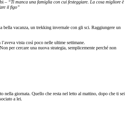
bbi –
“Ti manca una famiglia con cui festeggiare. La cosa migliore è
are il figo”
na bella vacanza, un trekking invernale con gli sci. Raggiungere un
 l’aveva vista così poco nelle ultime settimane.
ere. Non per cercare una nuova strategia, semplicemente perché non
o nella giornata. Quello che resta nel letto al mattino, dopo che ti sei
ociato a lei.