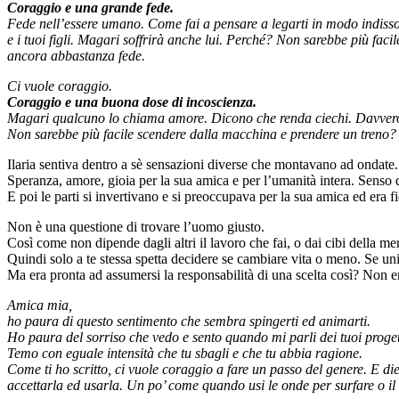
Coraggio e una grande fede.
Fede nell’essere umano. Come fai a pensare a legarti in modo indissol
e i tuoi figli. Magari soffrirà anche lui. Perché? Non sarebbe più fa
ancora abbastanza fede.
Ci vuole coraggio.
Coraggio e una buona dose di incoscienza.
Magari qualcuno lo chiama amore. Dicono che renda ciechi. Davvero aff
Non sarebbe più facile scendere dalla macchina e prendere un treno? S
Ilaria sentiva dentro a sè sensazioni diverse che montavano ad ondate.
Speranza, amore, gioia per la sua amica e per l’umanità intera. Senso d
E poi le parti si invertivano e si preoccupava per la sua amica ed era f
Non è una questione di trovare l’uomo giusto.
Così come non dipende dagli altri il lavoro che fai, o dai cibi della m
Quindi solo a te stessa spetta decidere se cambiare vita o meno. Se uni
Ma era pronta ad assumersi la responsabilità di una scelta così? Non era
Amica mia,
ho paura di questo sentimento che sembra spingerti ed animarti.
Ho paura del sorriso che vedo e sento quando mi parli dei tuoi proget
Temo con eguale intensità che tu sbagli e che tu abbia ragione.
Come ti ho scritto, ci vuole coraggio a fare un passo del genere. E di
accettarla ed usarla. Un po’ come quando usi le onde per surfare o il 