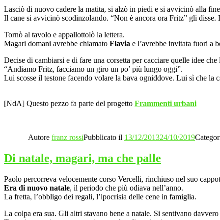
Lasciò di nuovo cadere la matita, si alzò in piedi e si avvicinò alla fine
Il cane si avvicinò scodinzolando. “Non è ancora ora Fritz” gli disse.
Tornò al tavolo e appallottolò la lettera.
Magari domani avrebbe chiamato
Flavia
e l’avrebbe invitata fuori a b
Decise di cambiarsi e di fare una corsetta per cacciare quelle idee ch
“Andiamo Fritz, facciamo un giro un po’ più lungo oggi”.
Lui scosse il testone facendo volare la bava ogniddove. Lui sì che la
[NdA] Questo pezzo fa parte del progetto
Frammenti urbani
Autore
franz rossi
Pubblicato il
13/12/2013
24/10/2019
Categor
Di natale, magari, ma che palle
Paolo percorreva velocemente corso Vercelli, rinchiuso nel suo cappott
Era di nuovo natale
, il periodo che più odiava nell’anno.
La fretta, l’obbligo dei regali, l’ipocrisia delle cene in famiglia.
La colpa era sua. Gli altri stavano bene a natale. Si sentivano davvero