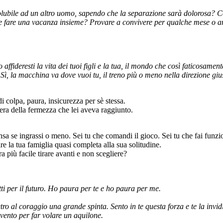
ubile ad un altro uomo, sapendo che la separazione sarà dolorosa? Come
cile fare una vacanza insieme? Provare a convivere per qualche mese o a
ideresti la vita dei tuoi figli e la tua, il mondo che così faticosamen
ì, la macchina va dove vuoi tu, il treno più o meno nella direzione giu
i colpa, paura, insicurezza per sè stessa.
iera della fermezza che lei aveva raggiunto.
ensa se ingrassi o meno. Sei tu che comandi il gioco. Sei tu che fai funz
re la tua famiglia quasi completa alla sua solitudine.
 più facile tirare avanti e non scegliere?
ti per il futuro. Ho paura per te e ho paura per me.
etro al coraggio una grande spinta. Sento in te questa forza e te la invi
vento per far volare un aquilone.