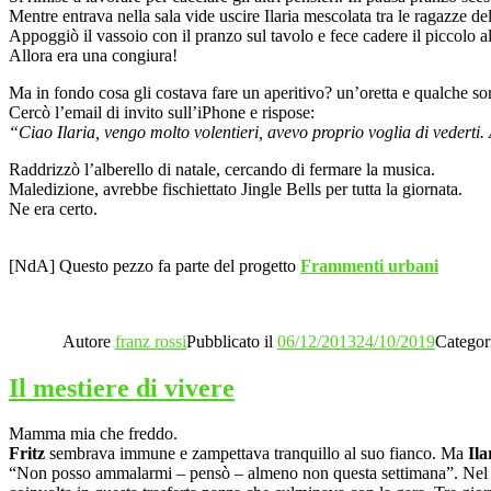
Mentre entrava nella sala vide uscire Ilaria mescolata tra le ragazze d
Appoggiò il vassoio con il pranzo sul tavolo e fece cadere il piccolo 
Allora era una congiura!
Ma in fondo cosa gli costava fare un aperitivo? un’oretta e qualche s
Cercò l’email di invito sull’iPhone e rispose:
“Ciao Ilaria, vengo molto volentieri, avevo proprio voglia di vederti
Raddrizzò l’alberello di natale, cercando di fermare la musica.
Maledizione, avrebbe fischiettato Jingle Bells per tutta la giornata.
Ne era certo.
[NdA] Questo pezzo fa parte del progetto
Frammenti urbani
Autore
franz rossi
Pubblicato il
06/12/2013
24/10/2019
Categor
Il mestiere di vivere
Mamma mia che freddo.
Fritz
sembrava immune e zampettava tranquillo al suo fianco. Ma
Ila
“Non posso ammalarmi – pensò – almeno non questa settimana”. Nel w