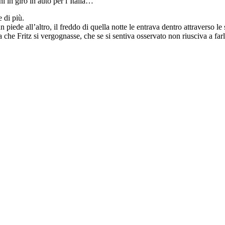
i in giro in auto per l’Italia…
 di più.
piede all’altro, il freddo di quella notte le entrava dentro attraverso le 
ta che Fritz si vergognasse, che se si sentiva osservato non riusciva a far