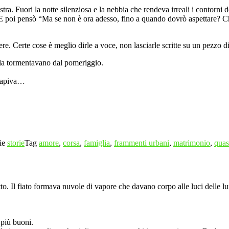
stra. Fuori la notte silenziosa e la nebbia che rendeva irreali i contorni d
 E poi pensò “Ma se non è ora adesso, fino a quando dovrò aspettare? Chi
ere. Certe cose è meglio dirle a voce, non lasciarle scritte su un pezzo di
e la tormentavano dal pomeriggio.
 capiva…
ie
storie
Tag
amore
,
corsa
,
famiglia
,
frammenti urbani
,
matrimonio
,
quas
o. Il fiato formava nuvole di vapore che davano corpo alle luci delle lu
 più buoni.