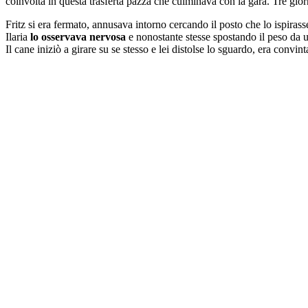
coinvolta in questa trasferta pazza che culminava con la gara. Tre giorn
Fritz si era fermato, annusava intorno cercando il posto che lo ispirasse
Ilaria
lo osservava nervosa
e nonostante stesse spostando il peso da un 
Il cane iniziò a girare su se stesso e lei distolse lo sguardo, era convin