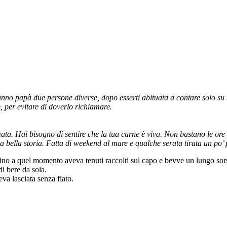
no papà due persone diverse, dopo esserti abituata a contare solo su te
, per evitare di doverlo richiamare.
 amata. Hai bisogno di sentire che la tua carne è viva. Non bastano le ore
 bella storia. Fatta di weekend al mare e qualche serata tirata un po’ 
 fino a quel momento aveva tenuti raccolti sul capo e bevve un lungo sor
i bere da sola.
va lasciata senza fiato.