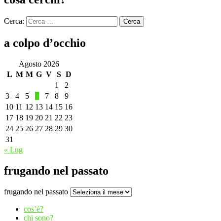
Cerca:
Cerca
a colpo d’occhio
Agosto 2026
L
M
M
G
V
S
D
1
2
3
4
5
6
7
8
9
10
11
12
13
14
15
16
17
18
19
20
21
22
23
24
25
26
27
28
29
30
31
« Lug
frugando nel passato
frugando nel passato
cos’è?
chi sono?