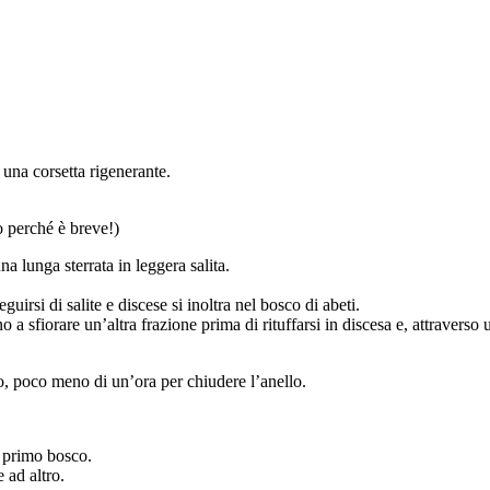
 una corsetta rigenerante.
o perché è breve!)
na lunga sterrata in leggera salita.
guirsi di salite e discese si inoltra nel bosco di abeti.
no a sfiorare un’altra frazione prima di rituffarsi in discesa e, attraverso 
vo, poco meno di un’ora per chiudere l’anello.
l primo bosco.
 ad altro.