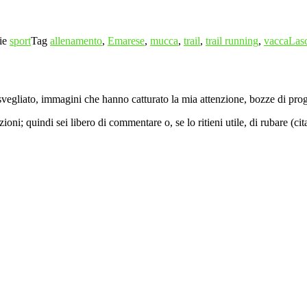
ie
sport
Tag
allenamento
,
Emarese
,
mucca
,
trail
,
trail running
,
vacca
Las
vegliato, immagini che hanno catturato la mia attenzione, bozze di proget
ni; quindi sei libero di commentare o, se lo ritieni utile, di rubare (ci