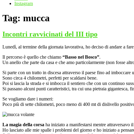
Instagram
Tag:
mucca
Incontri ravvicinati del III tipo
Lunedì, al termine della giornata lavorativa, ho deciso di andare a fare
Il percorso è quello che chiamo
“Basso nel Bosco”
.
Un anello che parte da casa e che amo particolarmente (non fosse altr
Si parte con un tratto in discesa attraverso il paese fino ad imboccare u
Sono circa 4 chilometri, perfetti per scaldarsi bene.
Poi si lascia la strada e si imbocca il sentiero che con un continuo susse
Si passano alcuni punti caratteristici, tra cui una pietraia gigantesca, fi
Se vogliamo dare i numeri:
Poco più di sette chilometri, poco meno di 400 mt di dislivello positi
La magia della corsa
ha iniziato a manifestarsi mentre attraversavo i
Ho lasciato alle mie spalle i problemi del giorno e ho iniziato a pensare