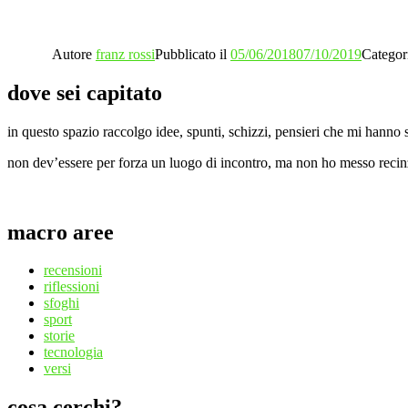
Autore
franz rossi
Pubblicato il
05/06/2018
07/10/2019
Categor
dove sei capitato
in questo spazio raccolgo idee, spunti, schizzi, pensieri che mi hanno s
non dev’essere per forza un luogo di incontro, ma non ho messo recinzio
macro aree
recensioni
riflessioni
sfoghi
sport
storie
tecnologia
versi
cosa cerchi?