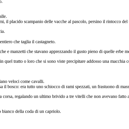
o.
lle.
 rami, il placido scampanio delle vacche al pascolo, persino il rintocco d
ia.
ntiero che taglia il castagneto.
acche e manzetti che stavano apprezzando il gusto pieno di quelle erbe m
in quel tratto o loro che si sono viste precipitare addosso una macchia c
ilano veloci come cavalli.
a il bosco: era tutto uno schiocco di rami spezzati, un frastuono di mas
a corsa, regalando un ultimo brivido a tre vitelli che non avevano fatto 
po bianco della coda di un capriolo.