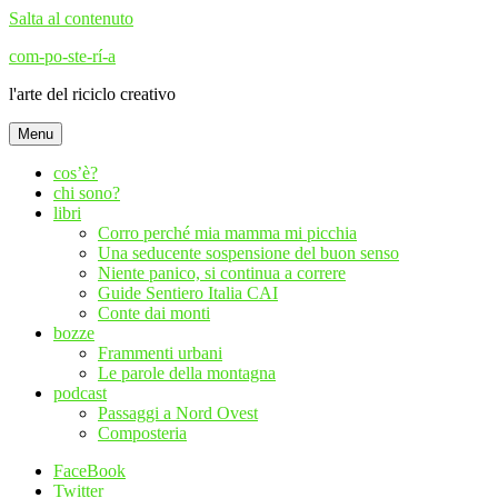
Salta al contenuto
com-po-ste-rí-a
l'arte del riciclo creativo
Menu
cos’è?
chi sono?
libri
Corro perché mia mamma mi picchia
Una seducente sospensione del buon senso
Niente panico, si continua a correre
Guide Sentiero Italia CAI
Conte dai monti
bozze
Frammenti urbani
Le parole della montagna
podcast
Passaggi a Nord Ovest
Composteria
FaceBook
Twitter