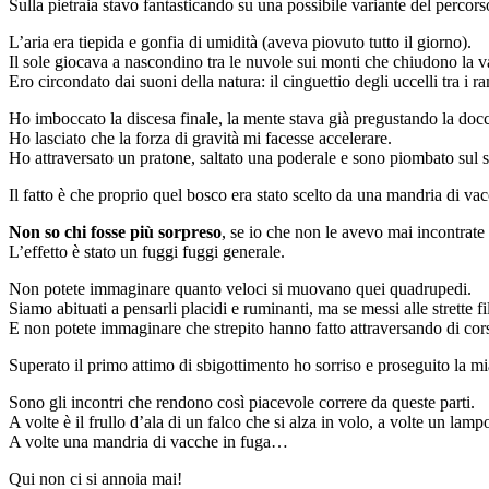
Sulla pietraia stavo fantasticando su una possibile variante del percors
L’aria era tiepida e gonfia di umidità (aveva piovuto tutto il giorno).
Il sole giocava a nascondino tra le nuvole sui monti che chiudono la va
Ero circondato dai suoni della natura: il cinguettio degli uccelli tra i
Ho imboccato la discesa finale, la mente stava già pregustando la docc
Ho lasciato che la forza di gravità mi facesse accelerare.
Ho attraversato un pratone, saltato una poderale e sono piombato sul se
Il fatto è che proprio quel bosco era stato scelto da una mandria di v
Non so chi fosse più sorpreso
, se io che non le avevo mai incontrate 
L’effetto è stato un fuggi fuggi generale.
Non potete immaginare quanto veloci si muovano quei quadrupedi.
Siamo abituati a pensarli placidi e ruminanti, ma se messi alle strette f
E non potete immaginare che strepito hanno fatto attraversando di cors
Superato il primo attimo di sbigottimento ho sorriso e proseguito la mi
Sono gli incontri che rendono così piacevole correre da queste parti.
A volte è il frullo d’ala di un falco che si alza in volo, a volte un lam
A volte una mandria di vacche in fuga…
Qui non ci si annoia mai!