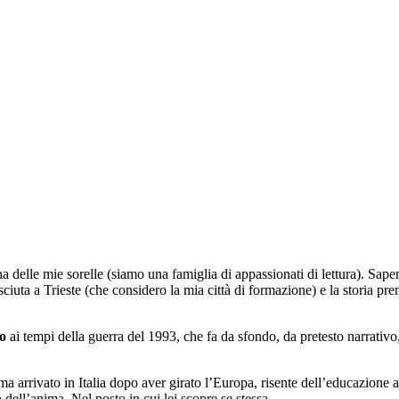
na delle mie sorelle (siamo una famiglia di appassionati di lettura). Sap
esciuta a Trieste (che considero la mia città di formazione) e la storia pre
o
ai tempi della guerra del 1993, che fa da sfondo, da pretesto narrativ
 ma arrivato in Italia dopo aver girato l’Europa, risente dell’educazione 
dell’anima. Nel posto in cui lei scopre se stessa.