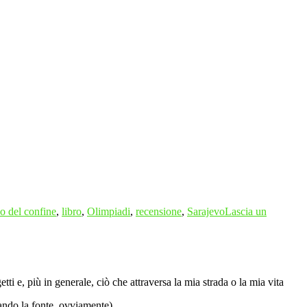
co del confine
,
libro
,
Olimpiadi
,
recensione
,
Sarajevo
Lascia un
ti e, più in generale, ciò che attraversa la mia strada o la mia vita
tando la fonte, ovviamente)