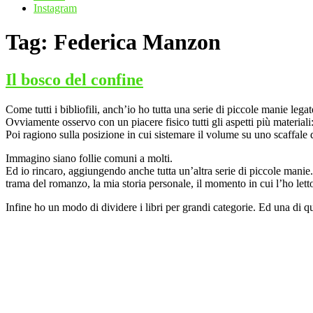
Instagram
Tag:
Federica Manzon
Il bosco del confine
Come tutti i bibliofili, anch’io ho tutta una serie di piccole manie legat
Ovviamente osservo con un piacere fisico tutti gli aspetti più materiali: 
Poi ragiono sulla posizione in cui sistemare il volume su uno scaffale d
Immagino siano follie comuni a molti.
Ed io rincaro, aggiungendo anche tutta un’altra serie di piccole manie.
trama del romanzo, la mia storia personale, il momento in cui l’ho let
Infine ho un modo di dividere i libri per grandi categorie. Ed una di qu