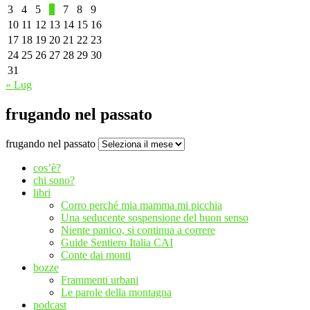
3
4
5
6
7
8
9
10
11
12
13
14
15
16
17
18
19
20
21
22
23
24
25
26
27
28
29
30
31
« Lug
frugando nel passato
frugando nel passato
cos’è?
chi sono?
libri
Corro perché mia mamma mi picchia
Una seducente sospensione del buon senso
Niente panico, si continua a correre
Guide Sentiero Italia CAI
Conte dai monti
bozze
Frammenti urbani
Le parole della montagna
podcast