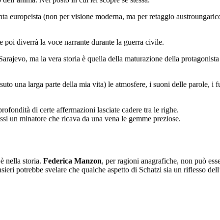
nta europeista (non per visione moderna, ma per retaggio austroungarico),
 poi diverrà la voce narrante durante la guerra civile.
Sarajevo, ma la vera storia è quella della maturazione della protagonista c
to una larga parte della mia vita) le atmosfere, i suoni delle parole, i 
rofondità di certe affermazioni lasciate cadere tra le righe.
 fossi un minatore che ricava da una vena le gemme preziose.
è nella storia.
Federica Manzon
, per ragioni anagrafiche, non può esser
ieri potrebbe svelare che qualche aspetto di Schatzi sia un riflesso dell