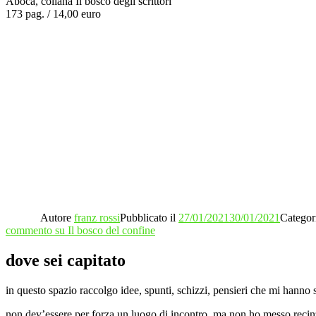
Aboca, collana Il bosco degli scrittori
173 pag. / 14,00 euro
Autore
franz rossi
Pubblicato il
27/01/2021
30/01/2021
Categor
commento
su Il bosco del confine
dove sei capitato
in questo spazio raccolgo idee, spunti, schizzi, pensieri che mi hanno s
non dev’essere per forza un luogo di incontro, ma non ho messo recinzio