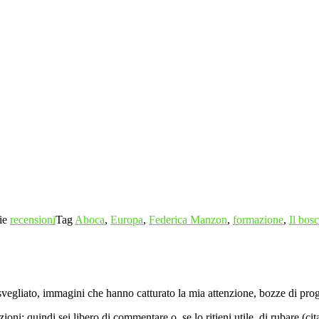
ie
recensioni
Tag
Aboca
,
Europa
,
Federica Manzon
,
formazione
,
Il bos
vegliato, immagini che hanno catturato la mia attenzione, bozze di proget
ni; quindi sei libero di commentare o, se lo ritieni utile, di rubare (ci