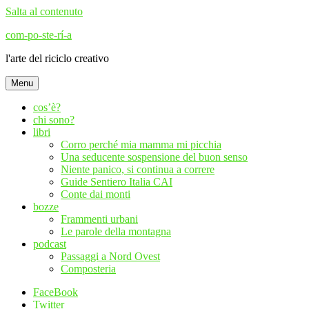
Salta al contenuto
com-po-ste-rí-a
l'arte del riciclo creativo
Menu
cos’è?
chi sono?
libri
Corro perché mia mamma mi picchia
Una seducente sospensione del buon senso
Niente panico, si continua a correre
Guide Sentiero Italia CAI
Conte dai monti
bozze
Frammenti urbani
Le parole della montagna
podcast
Passaggi a Nord Ovest
Composteria
FaceBook
Twitter