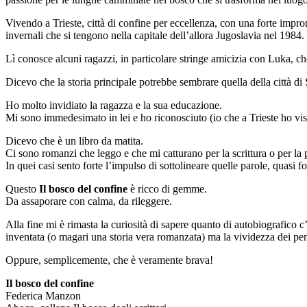
Vivendo a Trieste, città di confine per eccellenza, con una forte impro
invernali che si tengono nella capitale dell’allora Jugoslavia nel 1984.
Lì conosce alcuni ragazzi, in particolare stringe amicizia con Luka, che
Dicevo che la storia principale potrebbe sembrare quella della città di 
Ho molto invidiato la ragazza e la sua educazione.
Mi sono immedesimato in lei e ho riconosciuto (io che a Trieste ho vissu
Dicevo che è un libro da matita.
Ci sono romanzi che leggo e che mi catturano per la scrittura o per la p
In quei casi sento forte l’impulso di sottolineare quelle parole, quasi
Questo
Il bosco del confine
è ricco di gemme.
Da assaporare con calma, da rileggere.
Alla fine mi è rimasta la curiosità di sapere quanto di autobiografico c’
inventata (o magari una storia vera romanzata) ma la vividezza dei pens
Oppure, semplicemente, che è veramente brava!
Il bosco del confine
Federica Manzon