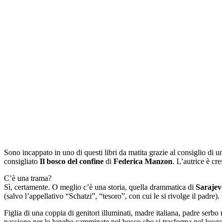
Sono incappato in uno di questi libri da matita grazie al consiglio di u
consigliato
Il bosco del confine
di
Federica Manzon
. L’autrice è cr
C’è una trama?
Sì, certamente. O meglio c’è una storia, quella drammatica di
Sarajev
(salvo l’appellativo “Schatzi”, “tesoro”, con cui le si rivolge il padre).
Figlia di una coppia di genitori illuminati, madre italiana, padre serbo
passione per le lunghe camminate nel bosco che si trasforma nel luogo 