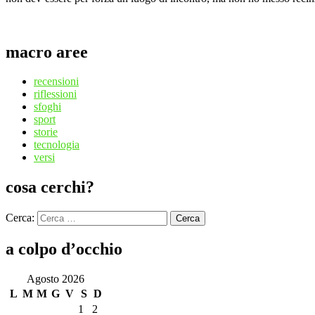
macro aree
recensioni
riflessioni
sfoghi
sport
storie
tecnologia
versi
cosa cerchi?
Cerca:
Cerca
a colpo d’occhio
Agosto 2026
L
M
M
G
V
S
D
1
2