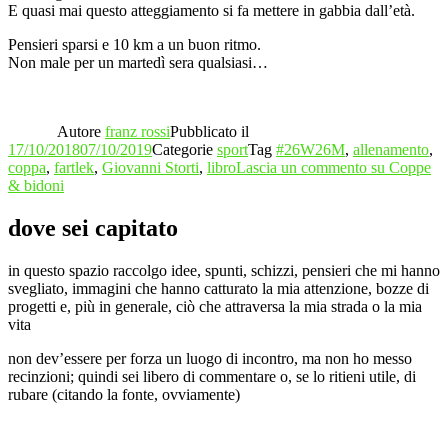
E quasi mai questo atteggiamento si fa mettere in gabbia dall’età.
Pensieri sparsi e 10 km a un buon ritmo.
Non male per un martedì sera qualsiasi…
Autore
franz rossi
Pubblicato il
17/10/2018
07/10/2019
Categorie
sport
Tag
#26W26M
,
allenamento
,
coppa
,
fartlek
,
Giovanni Storti
,
libro
Lascia un commento
su Coppe
& bidoni
dove sei capitato
in questo spazio raccolgo idee, spunti, schizzi, pensieri che mi hanno
svegliato, immagini che hanno catturato la mia attenzione, bozze di
progetti e, più in generale, ciò che attraversa la mia strada o la mia
vita
non dev’essere per forza un luogo di incontro, ma non ho messo
recinzioni; quindi sei libero di commentare o, se lo ritieni utile, di
rubare (citando la fonte, ovviamente)