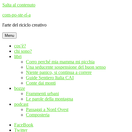
Salta al contenuto
com-po-ste-rí-a
l'arte del riciclo creativo
Menu
cos’è?
chi sono?
libri
Corro perché mia mamma mi picchia
Una seducente sospensione del buon senso
Niente panico, si continua a correre
Guide Sentiero Italia CAI
Conte dai monti
bozze
Frammenti urbani
Le parole della montagna
podcast
Passaggi a Nord Ovest
Composteria
FaceBook
Twitter