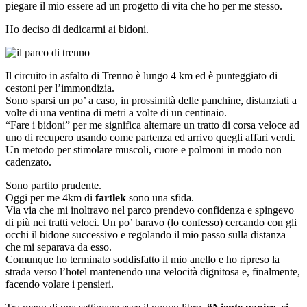
piegare il mio essere ad un progetto di vita che ho per me stesso.
Ho deciso di dedicarmi ai bidoni.
Il circuito in asfalto di Trenno è lungo 4 km ed è punteggiato di
cestoni per l’immondizia.
Sono sparsi un po’ a caso, in prossimità delle panchine, distanziati a
volte di una ventina di metri a volte di un centinaio.
“Fare i bidoni” per me significa alternare un tratto di corsa veloce ad
uno di recupero usando come partenza ed arrivo quegli affari verdi.
Un metodo per stimolare muscoli, cuore e polmoni in modo non
cadenzato.
Sono partito prudente.
Oggi per me 4km di
fartlek
sono una sfida.
Via via che mi inoltravo nel parco prendevo confidenza e spingevo
di più nei tratti veloci. Un po’ baravo (lo confesso) cercando con gli
occhi il bidone successivo e regolando il mio passo sulla distanza
che mi separava da esso.
Comunque ho terminato soddisfatto il mio anello e ho ripreso la
strada verso l’hotel mantenendo una velocità dignitosa e, finalmente,
facendo volare i pensieri.