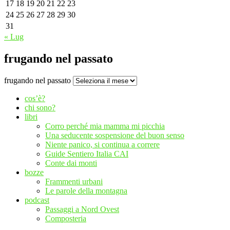
17
18
19
20
21
22
23
24
25
26
27
28
29
30
31
« Lug
frugando nel passato
frugando nel passato
cos’è?
chi sono?
libri
Corro perché mia mamma mi picchia
Una seducente sospensione del buon senso
Niente panico, si continua a correre
Guide Sentiero Italia CAI
Conte dai monti
bozze
Frammenti urbani
Le parole della montagna
podcast
Passaggi a Nord Ovest
Composteria