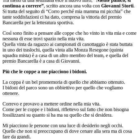
Tra meno di una settimana esce il nuovo libro,
“Niente panico, si
continua a correre”
, scritto ancora una volta con
Giovanni Storti
.
Si tratta del seguito di “Corro perché mia mamma mi picchia” che
tante soddisfazioni ci ha dato, compresa la vittoria del premio
Bancarella per la letteratura sportiva.
Così sono finito a pensare alle coppe che ho vinto in vita mia e come
nessuna di esse trovi spazio nella mia vita.
Quella vinta da ragazzo ai campionati di canottaggio è stata buttata
in uno dei traslochi, quella vinta alla Monza Resegone (quinta
squadra mista) è a casa di un altro membro del team, e quella del
premio Bancarella è a casa di Giovanni.
Più che le coppe a me piacciono i bidoni.
La coppa è un bel promemoria di quello che abbiamo ottenuto.
I bidoni del parco sono un obbiettivo per quello che vogliamo
ottenere.
Correvo e provavo a mettere ordine nella mia vita.
Come per le coppe e i bidoni, riflettevo sul fatto che non bisogna
fossilizzarsi su quanto si ha ma su quello che si desidera.
Mi piacciono le persone con una luce di desiderio negli occhi.
Quelle che non si preoccupano di dove cenare alla sera ma di cosa
fare da grandi.