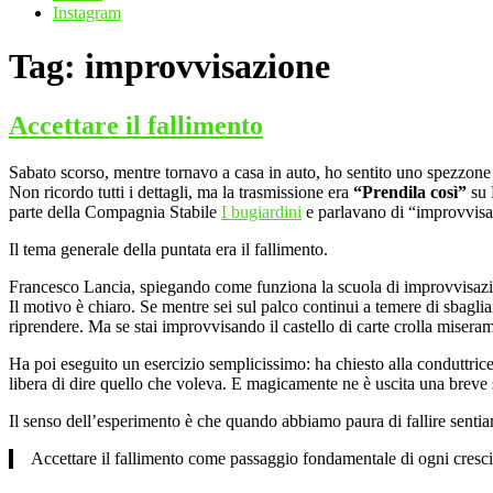
Instagram
Tag:
improvvisazione
Accettare il fallimento
Sabato scorso, mentre tornavo a casa in auto, ho sentito uno spezzone 
Non ricordo tutti i dettagli, ma la trasmissione era
“Prendila così”
su 
parte della Compagnia Stabile
I bugiardini
e parlavano di “improvvisa
Il tema generale della puntata era il fallimento.
Francesco Lancia, spiegando come funziona la scuola di improvvisazion
Il motivo è chiaro. Se mentre sei sul palco continui a temere di sbagli
riprendere. Ma se stai improvvisando il castello di carte crolla misera
Ha poi eseguito un esercizio semplicissimo: ha chiesto alla conduttrice
libera di dire quello che voleva. E magicamente ne è uscita una breve s
Il senso dell’esperimento è che quando abbiamo paura di fallire sentiam
Accettare il fallimento come passaggio fondamentale di ogni crescita