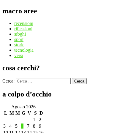
macro aree
recensioni
riflessioni
sfoghi
sport
storie
tecnologia
versi
cosa cerchi?
Cerca:
Cerca
a colpo d’occhio
Agosto 2026
L
M
M
G
V
S
D
1
2
3
4
5
6
7
8
9
10
11
12
13
14
15
16