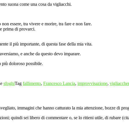
limento suona come una cosa da vigliacchi.
 non essere, tra vivere e morire, tra fare e non fare.
re prima di provarci.
nte il più importante, di questa fase della mia vita.
attraversiamo, e anche da questo devo imparare.
 più doloroso possibile.
ie
sfoghi
Tag
fallimento
,
Francesco Lancia
,
improvvisazione
,
vigliacche
vegliato, immagini che hanno catturato la mia attenzione, bozze di proget
ni; quindi sei libero di commentare o, se lo ritieni utile, di rubare (ci