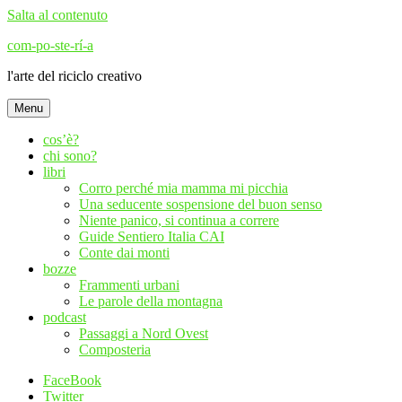
Salta al contenuto
com-po-ste-rí-a
l'arte del riciclo creativo
Menu
cos’è?
chi sono?
libri
Corro perché mia mamma mi picchia
Una seducente sospensione del buon senso
Niente panico, si continua a correre
Guide Sentiero Italia CAI
Conte dai monti
bozze
Frammenti urbani
Le parole della montagna
podcast
Passaggi a Nord Ovest
Composteria
FaceBook
Twitter