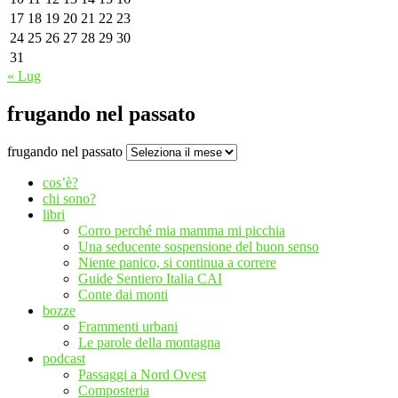
17
18
19
20
21
22
23
24
25
26
27
28
29
30
31
« Lug
frugando nel passato
frugando nel passato
cos’è?
chi sono?
libri
Corro perché mia mamma mi picchia
Una seducente sospensione del buon senso
Niente panico, si continua a correre
Guide Sentiero Italia CAI
Conte dai monti
bozze
Frammenti urbani
Le parole della montagna
podcast
Passaggi a Nord Ovest
Composteria