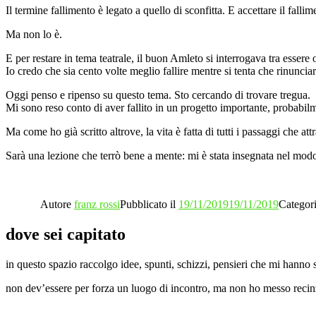
Il termine fallimento è legato a quello di sconfitta. E accettare il fal
Ma non lo è.
E per restare in tema teatrale, il buon Amleto si interrogava tra essere o
Io credo che sia cento volte meglio fallire mentre si tenta che rinuncia
Oggi penso e ripenso su questo tema. Sto cercando di trovare tregua.
Mi sono reso conto di aver fallito in un progetto importante, probabilme
Ma come ho già scritto altrove, la vita è fatta di tutti i passaggi che 
Sarà una lezione che terrò bene a mente: mi è stata insegnata nel modo
Autore
franz rossi
Pubblicato il
19/11/2019
19/11/2019
Categor
dove sei capitato
in questo spazio raccolgo idee, spunti, schizzi, pensieri che mi hanno s
non dev’essere per forza un luogo di incontro, ma non ho messo recinzio