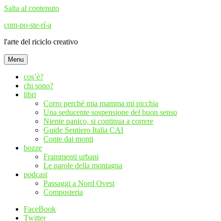
Salta al contenuto
com-po-ste-rí-a
l'arte del riciclo creativo
Menu
cos’è?
chi sono?
libri
Corro perché mia mamma mi picchia
Una seducente sospensione del buon senso
Niente panico, si continua a correre
Guide Sentiero Italia CAI
Conte dai monti
bozze
Frammenti urbani
Le parole della montagna
podcast
Passaggi a Nord Ovest
Composteria
FaceBook
Twitter