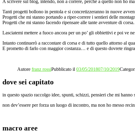
A scrivere sul blog, intendo, non a correre, perché a quello non ho mai
Tanti progetti bollono in pentola e si concretizzeranno in nuove avvent
Progetti che mi stanno portando a riper-correre i sentieri delle montag
Progetti che mi stanno facendo ripensare alle tante avventure di corsa.
Lasciatemi mettere a fuoco ancora per un po’ gli obbiettivi e poi ve ne
Intanto continuerò a raccontare di corsa e di tutto quello attorno al qual
E prometto di farlo con maggior costanza… e di questo dovrete ringraz
Autore
franz rossi
Pubblicato il
03/05/2018
07/10/2019
Categor
dove sei capitato
in questo spazio raccolgo idee, spunti, schizzi, pensieri che mi hanno s
non dev’essere per forza un luogo di incontro, ma non ho messo recinzio
macro aree