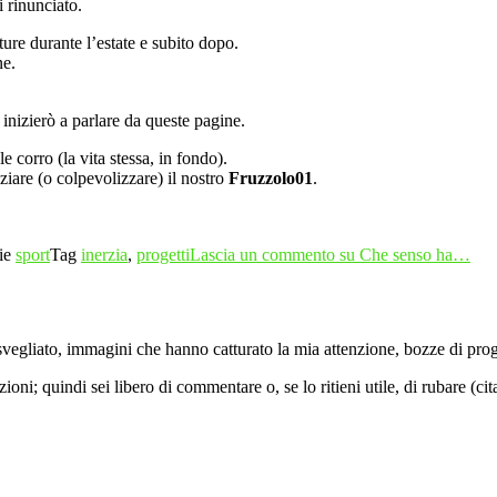
 rinunciato.
ure durante l’estate e subito dopo.
ne.
 inizierò a parlare da queste pagine.
e corro (la vita stessa, in fondo).
iare (o colpevolizzare) il nostro
Fruzzolo01
.
ie
sport
Tag
inerzia
,
progetti
Lascia un commento
su Che senso ha…
vegliato, immagini che hanno catturato la mia attenzione, bozze di proget
ni; quindi sei libero di commentare o, se lo ritieni utile, di rubare (ci