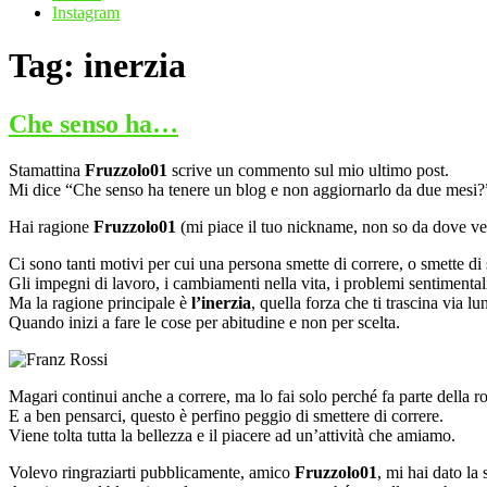
Instagram
Tag:
inerzia
Che senso ha…
Stamattina
Fruzzolo01
scrive un commento sul mio ultimo post.
Mi dice “Che senso ha tenere un blog e non aggiornarlo da due mesi?
Hai ragione
Fruzzolo01
(mi piace il tuo nickname, non so da dove ven
Ci sono tanti motivi per cui una persona smette di correre, o smette di 
Gli impegni di lavoro, i cambiamenti nella vita, i problemi sentimenta
Ma la ragione principale è
l’inerzia
, quella forza che ti trascina via lu
Quando inizi a fare le cose per abitudine e non per scelta.
Magari continui anche a correre, ma lo fai solo perché fa parte della ro
E a ben pensarci, questo è perfino peggio di smettere di correre.
Viene tolta tutta la bellezza e il piacere ad un’attività che amiamo.
Volevo ringraziarti pubblicamente, amico
Fruzzolo01
, mi hai dato la