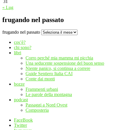
31
« Lug
frugando nel passato
frugando nel passato
cos’è?
chi sono?
libri
Corro perché mia mamma mi picchia
Una seducente sospensione del buon senso
Niente panico, si continua a correre
Guide Sentiero Italia CAI
Conte dai monti
bozze
Frammenti urbani
Le parole della montagna
podcast
Passaggi a Nord Ovest
Composteria
FaceBook
Twitter