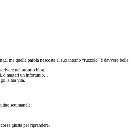
”
ga, ma quella parola nascosta al suo interno “ruzzolo” è davvero bella,
scrivere nel proprio blog.
li, o magari un infortunio…
ngo la tua vita.
utine settimanale.
 scossa giusta per riprendere.