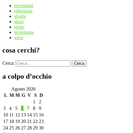
recensioni
riflessioni
sfoghi
sport
storie
tecnologia
versi
cosa cerchi?
Cerca:
Cerca
a colpo d’occhio
Agosto 2026
L
M
M
G
V
S
D
1
2
3
4
5
6
7
8
9
10
11
12
13
14
15
16
17
18
19
20
21
22
23
24
25
26
27
28
29
30