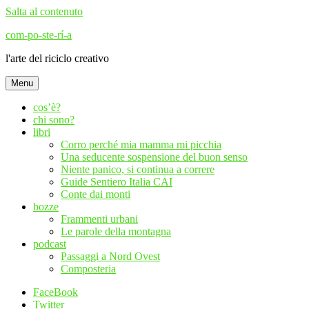
Salta al contenuto
com-po-ste-rí-a
l'arte del riciclo creativo
Menu
cos’è?
chi sono?
libri
Corro perché mia mamma mi picchia
Una seducente sospensione del buon senso
Niente panico, si continua a correre
Guide Sentiero Italia CAI
Conte dai monti
bozze
Frammenti urbani
Le parole della montagna
podcast
Passaggi a Nord Ovest
Composteria
FaceBook
Twitter