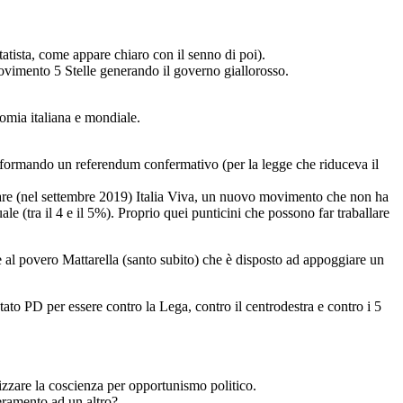
tista, come appare chiaro con il senno di poi).
Movimento 5 Stelle generando il governo giallorosso.
nomia italiana e mondiale.
rasformando un referendum confermativo (per la legge che riduceva il
ndare (nel settembre 2019) Italia Viva, un nuovo movimento che non ha
e (tra il 4 e il 5%). Proprio quei punticini che possono far traballare
e al povero Mattarella (santo subito) che è disposto ad appoggiare un
ato PD per essere contro la Lega, contro il centrodestra e contro i 5
izzare la coscienza per opportunismo politico.
eramento ad un altro?