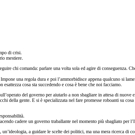
po di crisi.
io mestiere.
re chi comanda: parlare una volta sola ed agire di conseguenza. Che si
arti. Impone una regola dura e poi l’ammorbidisce appena qualcuno si lamen
n esattezza cosa sta succedendo e cosa è bene che noi facciamo.
ll’operato del governo per aiutarlo a non sbagliare in attesa di nuove e
occhi della gente. E si è specializzata nel fare promesse roboanti su cos
sponsabilità.
à facendo cadere un governo traballante nel momento più sbagliato per l’It
ri, un’ideologia, a guidare le scelte dei politici, ma una mera ricerca 