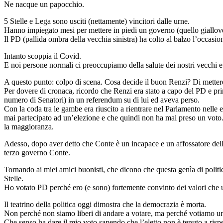
Ne nacque un papocchio.
5 Stelle e Lega sono usciti (nettamente) vincitori dalle urne.
Hanno impiegato mesi per mettere in piedi un governo (quello giallove
Il PD (pallida ombra della vecchia sinistra) ha colto al balzo l’occas
Intanto scoppia il Covid.
E noi persone normali ci preoccupiamo della salute dei nostri vecchi e 
A questo punto: colpo di scena. Cosa decide il buon Renzi? Di mettere 
Per dovere di cronaca, ricordo che Renzi era stato a capo del PD e pri
numero di Senatori) in un referendum su di lui ed aveva perso.
Con la coda tra le gambe era riuscito a rientrare nel Parlamento nell
mai partecipato ad un’elezione e che quindi non ha mai preso un voto. P
la maggioranza.
Adesso, dopo aver detto che Conte è un incapace e un affossatore della
terzo governo Conte.
Tornando ai miei amici buonisti, che dicono che questa genìa di politic
Stelle.
Ho votato PD perché ero (e sono) fortemente convinto dei valori che u
Il teatrino della politica oggi dimostra che la democrazia è morta.
Non perché non siamo liberi di andare a votare, ma perché votiamo una 
Che senso ha dare il mio voto sapendo che l’eletto non è tenuto a risp