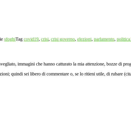
ie
sfoghi
Tag
covid19
,
crisi
,
crisi governo
,
elezioni
,
parlamento
,
politica
vegliato, immagini che hanno catturato la mia attenzione, bozze di proget
ni; quindi sei libero di commentare o, se lo ritieni utile, di rubare (ci