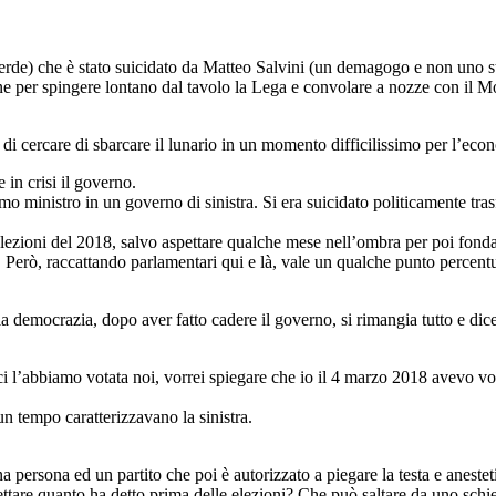
rde) che è stato suicidato da Matteo Salvini (un demagogo e non uno sta
ione per spingere lontano dal tavolo la Lega e convolare a nozze con il 
di cercare di sbarcare il lunario in un momento difficilissimo per l’eco
in crisi il governo.
mo ministro in un governo di sinistra. Si era suicidato politicamente t
e elezioni del 2018, salvo aspettare qualche mese nell’ombra per poi fo
erò, raccattando parlamentari qui e là, vale un qualche punto percentual
 democrazia, dopo aver fatto cadere il governo, si rimangia tutto e dic
i l’abbiamo votata noi, vorrei spiegare che io il 4 marzo 2018 avevo vot
n tempo caratterizzavano la sinistra.
persona ed un partito che poi è autorizzato a piegare la testa e anestet
ettare quanto ha detto prima delle elezioni? Che può saltare da uno schi