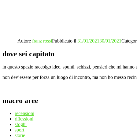
Autore
franz rossi
Pubblicato il
31/01/2021
30/01/2021
Categor
dove sei capitato
in questo spazio raccolgo idee, spunti, schizzi, pensieri che mi hanno s
non dev’essere per forza un luogo di incontro, ma non ho messo recinzio
macro aree
recensioni
riflessioni
sfoghi
sport
storie