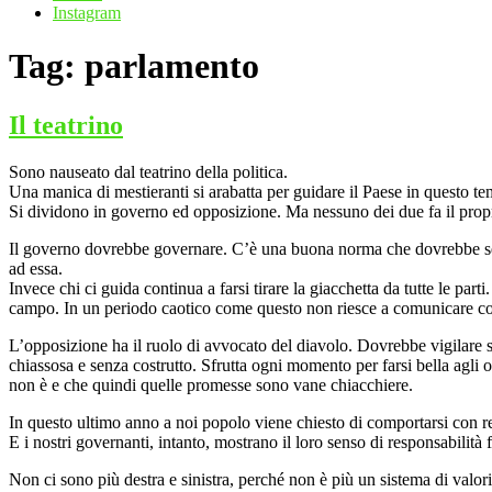
Instagram
Tag:
parlamento
Il teatrino
Sono nauseato dal teatrino della politica.
Una manica di mestieranti si arabatta per guidare il Paese in questo tem
Si dividono in governo ed opposizione. Ma nessuno dei due fa il propr
Il governo dovrebbe governare. C’è una buona norma che dovrebbe segui
ad essa.
Invece chi ci guida continua a farsi tirare la giacchetta da tutte le p
campo. In un periodo caotico come questo non riesce a comunicare co
L’opposizione ha il ruolo di avvocato del diavolo. Dovrebbe vigilare su
chiassosa e senza costrutto. Sfrutta ogni momento per farsi bella agli 
non è e che quindi quelle promesse sono vane chiacchiere.
In questo ultimo anno a noi popolo viene chiesto di comportarsi con re
E i nostri governanti, intanto, mostrano il loro senso di responsabilit
Non ci sono più destra e sinistra, perché non è più un sistema di valo