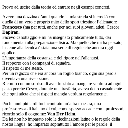
Provo ad uscire dalla teoria ed entrare negli esempi concreti.
Avevo una dozzina d’anni quando la mia strada si incrociò con
quella di un vero e proprio mito dello sport triestino: l’allenatore
Francesco
(ma per tutti, anche per noi suoi giovani atleti, Cesco)
Dapiran
.
Facevo canottaggio e mi ha insegnato praticamente tutto, dai
fondamentali alla preparazione fisica. Ma quello che mi ha passato,
insieme alla tecnica è stata una serie di regole che ancora oggi
applico.
L’importanza della costanza e del rigore nell’allenarsi.
Il rapporto con i compagni di squadra.
Il rispetto di me stesso.
Per un ragazzo che era ancora un foglio bianco, ogni sua parola
diventava una rivelazione.
Ricordo con un sorriso di aver iniziato a mangiare verdura ad ogni
pasto perché Cesco, durante una trasferta, aveva detto casualmente
che ogni atleta che si rispetti mangia verdura regolarmente.
Pochi anni più tardi ho incontrato un’altra maestra, una
professoressa di italiano di cui, come spesso accade con i professori,
ricordo solo il cognome:
Van Der Heim
.
Da lei non ho imparato solo le declinazioni latine o le regole della
nostra lingua, ho imparato soprattutto l’amore per le parole, il