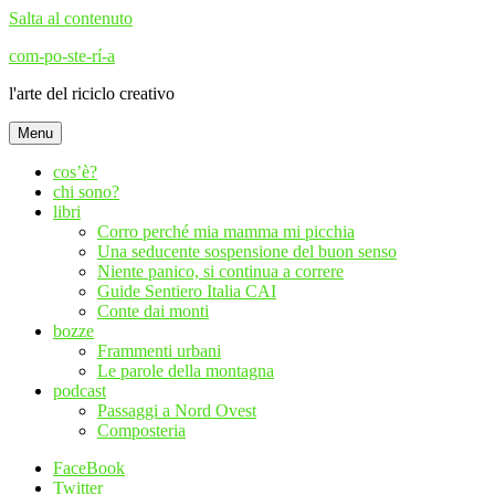
Salta al contenuto
com-po-ste-rí-a
l'arte del riciclo creativo
Menu
cos’è?
chi sono?
libri
Corro perché mia mamma mi picchia
Una seducente sospensione del buon senso
Niente panico, si continua a correre
Guide Sentiero Italia CAI
Conte dai monti
bozze
Frammenti urbani
Le parole della montagna
podcast
Passaggi a Nord Ovest
Composteria
FaceBook
Twitter