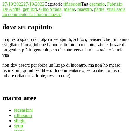
27/10/2022
27/10/2022
Categorie
riflessioni
Tag
esempio
,
Fabrizio
De André
,
genitori
,
Gino Strada
,
madre
,
maestro
,
padre
,
vita
Lascia
un commento
su I buoni maestri
dove sei capitato
in questo spazio raccolgo idee, spunti, schizzi, pensieri che mi hanno
svegliato, immagini che hanno catturato la mia attenzione, bozze di
progetti e, più in generale, ciò che attraversa la mia strada o la mia
vita
non dev’essere per forza un luogo di incontro, ma non ho messo
recinzioni; quindi sei libero di commentare o, se lo ritieni utile, di
rubare (citando la fonte, ovviamente)
macro aree
recensioni
riflessioni
sfoghi
sport