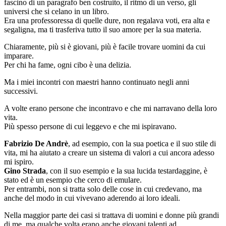
fascino di un paragrafo ben costruito, il ritmo di un verso, gli
universi che si celano in un libro.
Era una professoressa di quelle dure, non regalava voti, era alta e
segaligna, ma ti trasferiva tutto il suo amore per la sua materia.
Chiaramente, più si è giovani, più è facile trovare uomini da cui
imparare.
Per chi ha fame, ogni cibo è una delizia.
Ma i miei incontri con maestri hanno continuato negli anni
successivi.
A volte erano persone che incontravo e che mi narravano della loro
vita.
Più spesso persone di cui leggevo e che mi ispiravano.
Fabrizio De Andrè
, ad esempio, con la sua poetica e il suo stile di
vita, mi ha aiutato a creare un sistema di valori a cui ancora adesso
mi ispiro.
Gino Strada
, con il suo esempio e la sua lucida testardaggine, è
stato ed è un esempio che cerco di emulare.
Per entrambi, non si tratta solo delle cose in cui credevano, ma
anche del modo in cui vivevano aderendo ai loro ideali.
Nella maggior parte dei casi si trattava di uomini e donne più grandi
di me, ma qualche volta erano anche giovani talenti ad