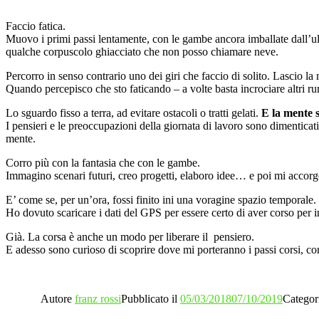
Faccio fatica.
Muovo i primi passi lentamente, con le gambe ancora imballate dall’ulti
qualche corpuscolo ghiacciato che non posso chiamare neve.
Percorro in senso contrario uno dei giri che faccio di solito. Lascio la
Quando percepisco che sto faticando – a volte basta incrociare altri ru
Lo sguardo fisso a terra, ad evitare ostacoli o tratti gelati.
E la mente 
I pensieri e le preoccupazioni della giornata di lavoro sono dimenticati,
mente.
Corro più con la fantasia che con le gambe.
Immagino scenari futuri, creo progetti, elaboro idee… e poi mi accor
E’ come se, per un’ora, fossi finito ini una voragine spazio temporale.
Ho dovuto scaricare i dati del GPS per essere certo di aver corso per in
Già. La corsa è anche un modo per liberare il pensiero.
E adesso sono curioso di scoprire dove mi porteranno i passi corsi, con 
Autore
franz rossi
Pubblicato il
05/03/2018
07/10/2019
Categor