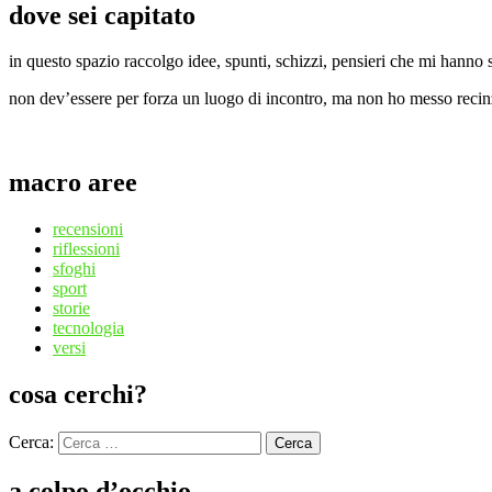
dove sei capitato
in questo spazio raccolgo idee, spunti, schizzi, pensieri che mi hanno s
non dev’essere per forza un luogo di incontro, ma non ho messo recinzio
macro aree
recensioni
riflessioni
sfoghi
sport
storie
tecnologia
versi
cosa cerchi?
Cerca:
Cerca
a colpo d’occhio