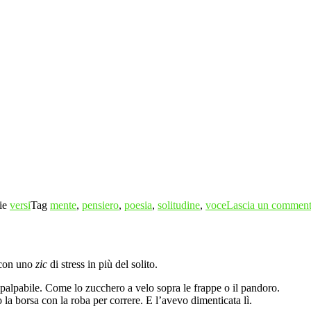
ie
versi
Tag
mente
,
pensiero
,
poesia
,
solitudine
,
voce
Lascia un commen
 con uno
zic
di stress in più del solito.
mpalpabile. Come lo zucchero a velo sopra le frappe o il pandoro.
 la borsa con la roba per correre. E l’avevo dimenticata lì.