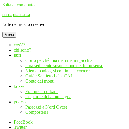
Salta al contenuto
com-po-ste-rí-a
l'arte del riciclo creativo
Menu
cos’è?
chi sono?
libri
Corro perché mia mamma mi picchia
Una seducente sospensione del buon senso
Niente panico, si continua a correre
Guide Sentiero Italia CAI
Conte dai monti
bozze
Frammenti urbani
Le parole della montagna
podcast
Passaggi a Nord Ovest
Composteria
FaceBook
Twitter