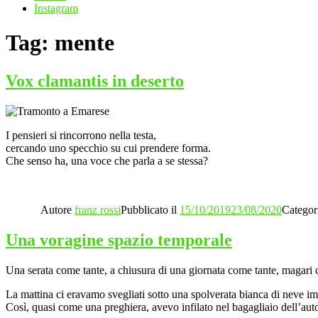
Instagram
Tag:
mente
Vox clamantis in deserto
I pensieri si rincorrono nella testa,
cercando uno specchio su cui prendere forma.
Che senso ha, una voce che parla a se stessa?
Autore
franz rossi
Pubblicato il
15/10/2019
23/08/2020
Categor
Una voragine spazio temporale
Una serata come tante, a chiusura di una giornata come tante, magari
La mattina ci eravamo svegliati sotto una spolverata bianca di neve i
Così, quasi come una preghiera, avevo infilato nel bagagliaio dell’auto