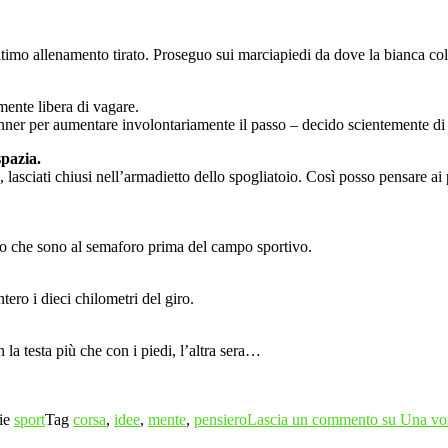
mo allenamento tirato. Proseguo sui marciapiedi da dove la bianca coltre
 mente libera di vagare.
nner per aumentare involontariamente il passo – decido scientemente di r
spazia.
 lasciati chiusi nell’armadietto dello spogliatoio. Così posso pensare ai 
go che sono al semaforo prima del campo sportivo.
tero i dieci chilometri del giro.
la testa più che con i piedi, l’altra sera…
ie
sport
Tag
corsa
,
idee
,
mente
,
pensiero
Lascia un commento
su Una vor