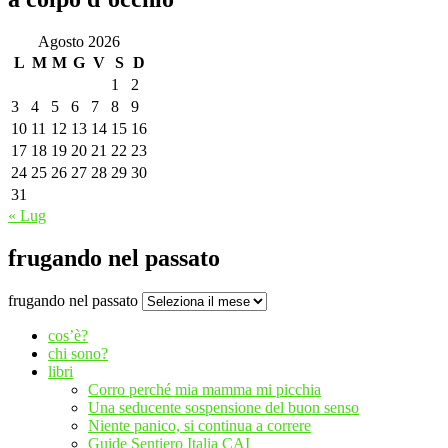
Agosto 2026
L
M
M
G
V
S
D
1
2
3
4
5
6
7
8
9
10
11
12
13
14
15
16
17
18
19
20
21
22
23
24
25
26
27
28
29
30
31
« Lug
frugando nel passato
frugando nel passato
cos’è?
chi sono?
libri
Corro perché mia mamma mi picchia
Una seducente sospensione del buon senso
Niente panico, si continua a correre
Guide Sentiero Italia CAI