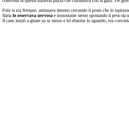
coinvolta in questa trasferta pazza che culminava con la gara. Tre giorn
Fritz si era fermato, annusava intorno cercando il posto che lo ispirasse
Ilaria
lo osservava nervosa
e nonostante stesse spostando il peso da un 
Il cane iniziò a girare su se stesso e lei distolse lo sguardo, era convin