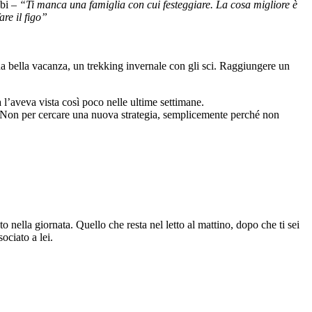
bbi –
“Ti manca una famiglia con cui festeggiare. La cosa migliore è
are il figo”
na bella vacanza, un trekking invernale con gli sci. Raggiungere un
 l’aveva vista così poco nelle ultime settimane.
ere. Non per cercare una nuova strategia, semplicemente perché non
o nella giornata. Quello che resta nel letto al mattino, dopo che ti sei
ociato a lei.