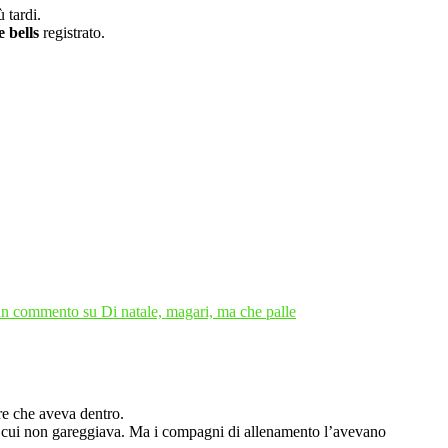
 tardi.
e bells
registrato.
un commento
su Di natale, magari, ma che palle
ore che aveva dentro.
 cui non gareggiava. Ma i compagni di allenamento l’avevano