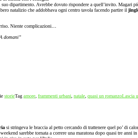
el suo dipartimento. Avrebbe dovuto rispondere a quell’invito. Magari più
albero natalizio che addobbava ogni centro tavola facendo partire il
jingl
orriso. Niente complicazioni…
. A domani”
ie
storie
Tag
amore
,
frammenti urbani
,
natale
,
quasi un romanzo
Lascia 
ria
si stringeva le braccia al petto cercando di trattenere quel po’ di cal
eekend sarebbe tornata a correre una maratona dopo quasi tre anni in