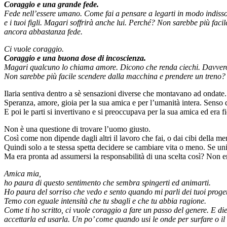
Coraggio e una grande fede.
Fede nell’essere umano. Come fai a pensare a legarti in modo indissol
e i tuoi figli. Magari soffrirà anche lui. Perché? Non sarebbe più fa
ancora abbastanza fede.
Ci vuole coraggio.
Coraggio e una buona dose di incoscienza.
Magari qualcuno lo chiama amore. Dicono che renda ciechi. Davvero aff
Non sarebbe più facile scendere dalla macchina e prendere un treno? S
Ilaria sentiva dentro a sè sensazioni diverse che montavano ad ondate.
Speranza, amore, gioia per la sua amica e per l’umanità intera. Senso d
E poi le parti si invertivano e si preoccupava per la sua amica ed era f
Non è una questione di trovare l’uomo giusto.
Così come non dipende dagli altri il lavoro che fai, o dai cibi della m
Quindi solo a te stessa spetta decidere se cambiare vita o meno. Se uni
Ma era pronta ad assumersi la responsabilità di una scelta così? Non era
Amica mia,
ho paura di questo sentimento che sembra spingerti ed animarti.
Ho paura del sorriso che vedo e sento quando mi parli dei tuoi proget
Temo con eguale intensità che tu sbagli e che tu abbia ragione.
Come ti ho scritto, ci vuole coraggio a fare un passo del genere. E di
accettarla ed usarla. Un po’ come quando usi le onde per surfare o il 