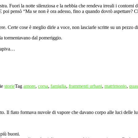
stra. Fuori la notte silenziosa e la nebbia che rendeva irreali i contorni d
 E poi pensò “Ma se non è ora adesso, fino a quando dovrò aspettare? Chi
ere. Certe cose è meglio dirle a voce, non lasciarle scritte su un pezzo di
e la tormentavano dal pomeriggio.
 capiva…
ie
storie
Tag
amore
,
corsa
,
famiglia
,
frammenti urbani
,
matrimonio
,
quas
o. Il fiato formava nuvole di vapore che davano corpo alle luci delle lu
 più buoni.