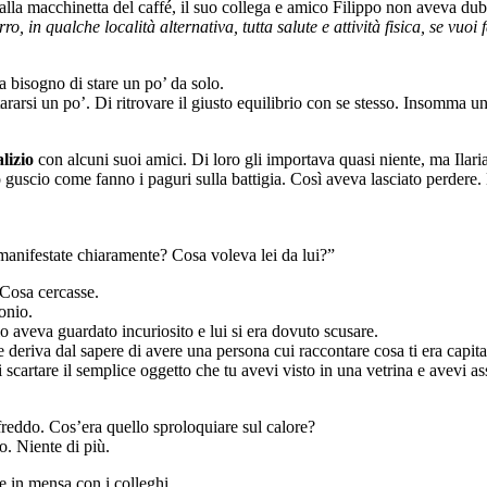
alla macchinetta del caffé, il suo collega e amico Filippo non aveva du
in qualche località alternativa, tutta salute e attività fisica, se vuoi f
a bisogno di stare un po’ da solo.
arsi un po’. Di ritrovare il giusto equilibrio con se stesso. Insomma u
lizio
con alcuni suoi amici. Di loro gli importava quasi niente, ma Ilaria
l suo guscio come fanno i paguri sulla battigia. Così aveva lasciato perd
anifestate chiaramente? Cosa voleva lei da lui?”
 Cosa cercasse.
onio.
 lo aveva guardato incuriosito e lui si era dovuto scusare.
 deriva dal sapere di avere una persona cui raccontare cosa ti era capitat
scartare il semplice oggetto che tu avevi visto in una vetrina e avevi ass
freddo. Cos’era quello sproloquiare sul calore?
o. Niente di più.
se in mensa con i colleghi.