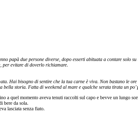
no papà due persone diverse, dopo esserti abituata a contare solo su te
, per evitare di doverlo richiamare.
 amata. Hai bisogno di sentire che la tua carne è viva. Non bastano le ore
 bella storia. Fatta di weekend al mare e qualche serata tirata un po’ 
 fino a quel momento aveva tenuti raccolti sul capo e bevve un lungo sor
i bere da sola.
va lasciata senza fiato.