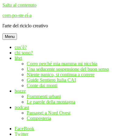
Salta al contenuto
com-po-ste-rí-a
l'arte del riciclo creativo
Menu
cos’è?
chi sono?
libri
Corro perché mia mamma mi picchia
Una seducente sospensione del buon senso
Niente panico, si continua a correre
Guide Sentiero Italia CAI
Conte dai monti
bozze
Frammenti urbani
Le parole della montagna
podcast
Passaggi a Nord Ovest
Composteria
FaceBook
Twitter