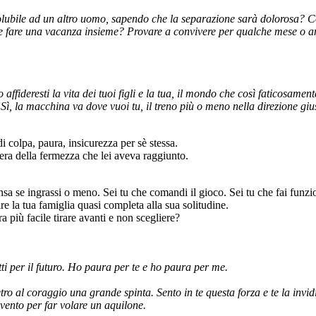
ubile ad un altro uomo, sapendo che la separazione sarà dolorosa? Come
cile fare una vacanza insieme? Provare a convivere per qualche mese o a
ideresti la vita dei tuoi figli e la tua, il mondo che così faticosamen
ì, la macchina va dove vuoi tu, il treno più o meno nella direzione giu
i colpa, paura, insicurezza per sè stessa.
iera della fermezza che lei aveva raggiunto.
ensa se ingrassi o meno. Sei tu che comandi il gioco. Sei tu che fai funz
re la tua famiglia quasi completa alla sua solitudine.
 più facile tirare avanti e non scegliere?
ti per il futuro. Ho paura per te e ho paura per me.
etro al coraggio una grande spinta. Sento in te questa forza e te la invi
vento per far volare un aquilone.