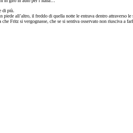
i in giro in auto per l’Italia…
 di più.
piede all’altro, il freddo di quella notte le entrava dentro attraverso le 
ta che Fritz si vergognasse, che se si sentiva osservato non riusciva a far