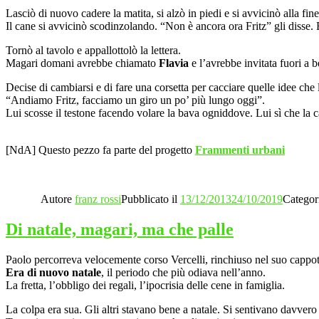
Lasciò di nuovo cadere la matita, si alzò in piedi e si avvicinò alla fine
Il cane si avvicinò scodinzolando. “Non è ancora ora Fritz” gli disse.
Tornò al tavolo e appallottolò la lettera.
Magari domani avrebbe chiamato
Flavia
e l’avrebbe invitata fuori a b
Decise di cambiarsi e di fare una corsetta per cacciare quelle idee ch
“Andiamo Fritz, facciamo un giro un po’ più lungo oggi”.
Lui scosse il testone facendo volare la bava ogniddove. Lui sì che la
[NdA] Questo pezzo fa parte del progetto
Frammenti urbani
Autore
franz rossi
Pubblicato il
13/12/2013
24/10/2019
Categor
Di natale, magari, ma che palle
Paolo percorreva velocemente corso Vercelli, rinchiuso nel suo cappott
Era di nuovo natale
, il periodo che più odiava nell’anno.
La fretta, l’obbligo dei regali, l’ipocrisia delle cene in famiglia.
La colpa era sua. Gli altri stavano bene a natale. Si sentivano davvero