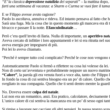
“E’ la classica
depressione natalizia
dei separati”
– la mattina dopo, 
farti una settimana di vacanza: a Sharm o Curma se vuoi fare il tamarro, 
E se Filippo avesse avuto ragione?
Paolo lo ascoltava, annuiva e rideva. Ed intanto pensava al fatto che h
Sarà una fuga. Ma la cosa che in questo momento gli mancava era di tar
bivacco e passare lì la notte.
Efanculoilnatale
…
Però c’era quell’invito di Ilaria. Nulla di importante, un
aperitivo nata
Aveva cercato di infittire i loro appuntamenti e lei si era ritratta ne
aveva energia per impegnarsi di più.
Poi lei lo aveva chiamato.
“Perché è sempre tutto così complicato? Perché le cose non vengono m
Automaticamente Paolo si fermò a riflettere su cosa lui volesse da lei.
Non di certo un’avventura e probabilmente neppure un nuovo matrim
“Calore”
, la parola gli era venuta fuori a voce alta, tanto che Filippo
In fondo la cosa di cui sentiva bisogno era un po’ di calore. Quello che
svegliato in sua compagnia. Quello che ti senti dentro mentre la guardi 
No. Doveva essere
colpa del natale
.
Lui non era un romantico, anzi. Era pratico, calcolatore, decisamente 
L’unico calore di cui sentiva la mancanza era un po’ di sesso ogni tant
Si rimise a lavorare per cacciare gli altri pensieri. In pausa pranzo sce