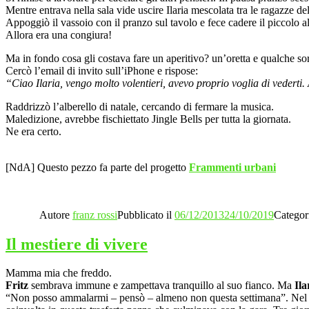
Mentre entrava nella sala vide uscire Ilaria mescolata tra le ragazze d
Appoggiò il vassoio con il pranzo sul tavolo e fece cadere il piccolo 
Allora era una congiura!
Ma in fondo cosa gli costava fare un aperitivo? un’oretta e qualche s
Cercò l’email di invito sull’iPhone e rispose:
“Ciao Ilaria, vengo molto volentieri, avevo proprio voglia di vederti
Raddrizzò l’alberello di natale, cercando di fermare la musica.
Maledizione, avrebbe fischiettato Jingle Bells per tutta la giornata.
Ne era certo.
[NdA] Questo pezzo fa parte del progetto
Frammenti urbani
Autore
franz rossi
Pubblicato il
06/12/2013
24/10/2019
Categor
Il mestiere di vivere
Mamma mia che freddo.
Fritz
sembrava immune e zampettava tranquillo al suo fianco. Ma
Ila
“Non posso ammalarmi – pensò – almeno non questa settimana”. Nel w